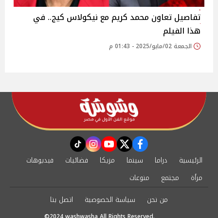
تفاصيل تعاون محمد كريم مع نيكولاس كيج.. في
هذا الفيلم
الجمعة 02/مايو/2025 - 01:43 م
instagram
tiktok
youtube
twitter
facebook
الرئيسية
دراما
سينما
مزيكا
فضائيات
فيديوهات
مرأة
مجتمع
منوعات
من نحن
سياسة الخصوصية
اتصل بنا
©2024 washwasha All Rights Reserved.