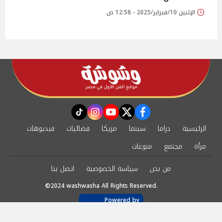
الإثنين 10/فبراير/2025 - 12:58 ص
instagram
tiktok
youtube
twitter
facebook
الرئيسية
دراما
سينما
مزيكا
فضائيات
فيديوهات
مرأة
مجتمع
منوعات
من نحن
سياسة الخصوصية
اتصل بنا
©2024 washwasha All Rights Reserved.
Powered by