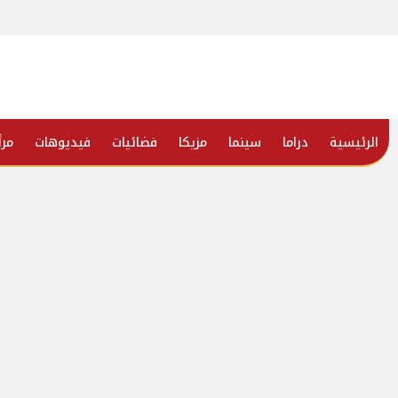
الرئيسية
دراما
سينما
مزيكا
فضائيات
فيديوهات
مرأ