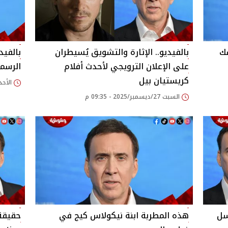
شك
بالفيديو.. الإثارة والتشويق يُسيطران
بالفيد
على الإعلان الترويجي لأحدث أفلام
الرسمي
كريستيان بيل
الأحد 05/أكتوبر/2025 - 00
السبت 27/ديسمبر/2025 - 09:35 م
سل
هذه المطربة ابنة نيكولاس كيج في