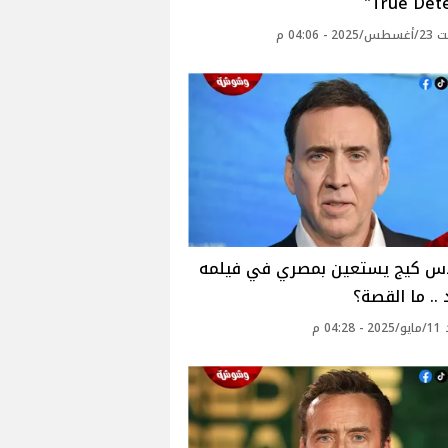
True Dete
 - 04:06 م
اس كيج يستعين بمصري في فيلمه
 .. ما القصة؟
04: م