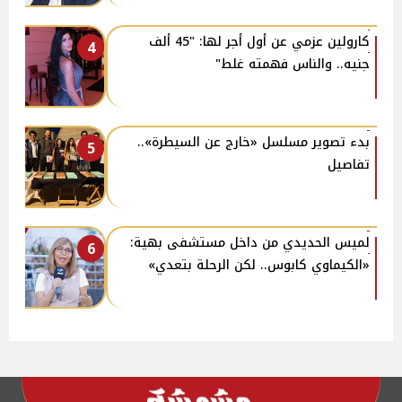
كارولين عزمي عن أول أجر لها: "45 ألف
4
جنيه.. والناس فهمته غلط"
بدء تصوير مسلسل «خارج عن السيطرة»..
5
تفاصيل
لميس الحديدي من داخل مستشفى بهية:
6
«الكيماوي كابوس.. لكن الرحلة بتعدي»