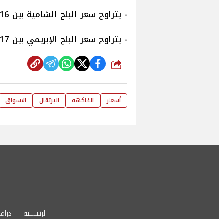
- يتراوح سعر البلح الشامية بين 16 و46 جنيهًا.
- يتراوح سعر البلح الإبريمي بين 17 و37 جنيهًا.
شارك
أسعار
الفاكهه
البرتقال
الاسواق
الرئيسية
دراما