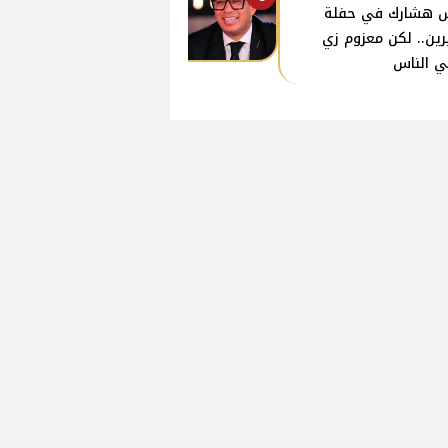
 هشارك في حفلة
ين.. لكن معزوم زي
ي الناس