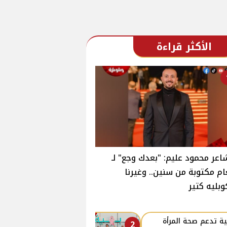
الأكثر قراءة
اعر محمود عليم: "بعدك وجع" لـ
ام مكتوبة من سنين.. وغيرنا
وبليه كتير
ة تدعم صحة المرأة
2