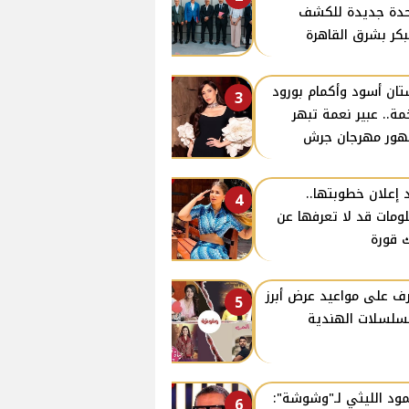
دة جديدة للكشف
بكر بشرق القاهرة
ان أسود وأكمام بورود
3
ة.. عبير نعمة تبهر
ور مهرجان جرش
 إعلان خطوبتها..
4
ومات قد لا تعرفها عن
 قورة
ف على مواعيد عرض أبرز
5
سلسلات الهندية
ود الليثي لـ"وشوشة":
6