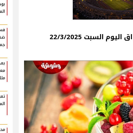
بوح
الم
فست
22/3
ضخم
جمه
بعد
معل
ملك
تعر
الم
محم