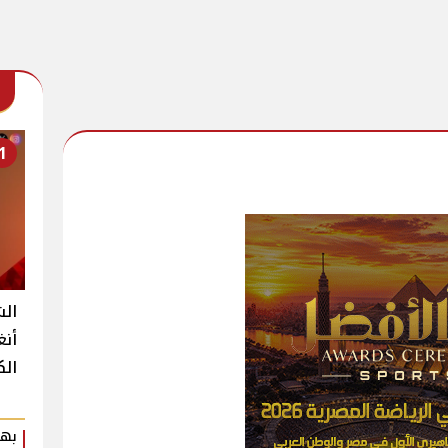
1
الش
أنغ
الك
بهي