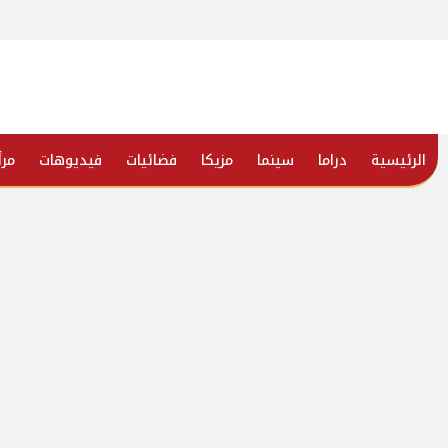
الرئيسية
دراما
سينما
مزيكا
فضائيات
فيديوهات
مرأ