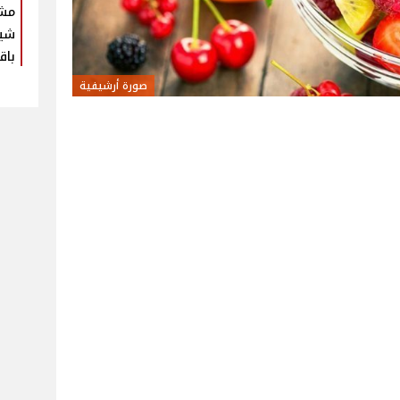
مش
شير
باق
صورة أرشيفية