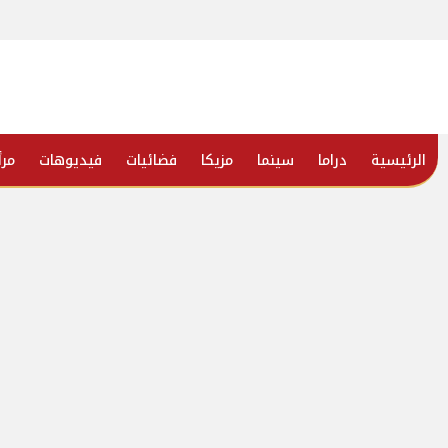
الرئيسية
دراما
سينما
مزيكا
فضائيات
فيديوهات
مرأ