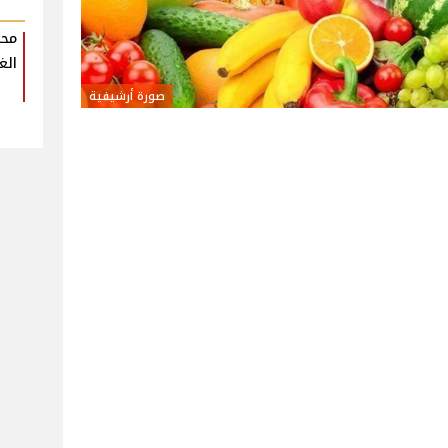
محم
الغ
صورة أرشيفية