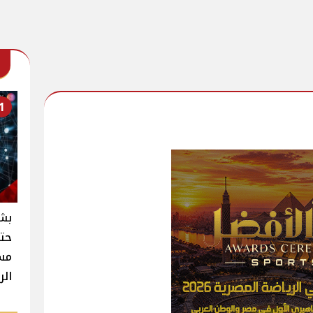
1
بشر
حتى
مسا
الر