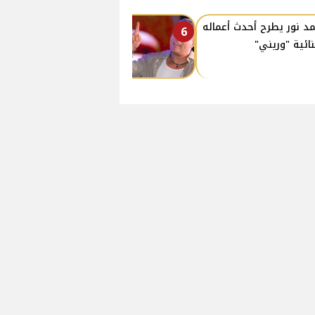
د نور يطرح أحدث أعماله
6
نائية "وريني"