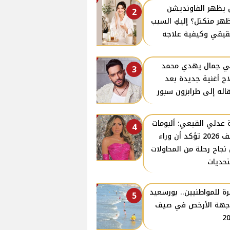
يظهر الفاونديشن
2
هر متكتل؟ إليكِ السبب
قيقي وكيفية علاجه
ي جمال يهدي محمد
3
ح أغنية جديدة بعد
قاله إلى طرابزون سبور
 عدلي القيعي: ألبومات
4
صيف 2026 تؤكد أن وراء
نجاح رحلة من المحاولات
تحديات
ة للمواطنيين.. بورسعيد
5
جهة الأرخص في صيف
2