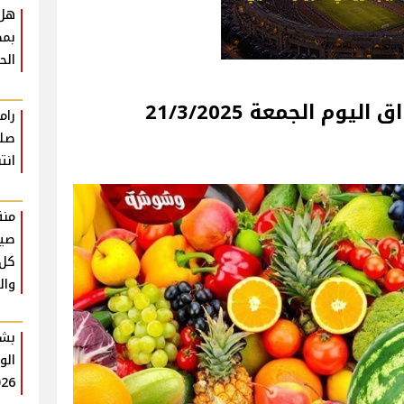
هل 
بمظ
الح
21/3/
رام
صلا
انت
منة
كل 
وال
بشر
الو
026