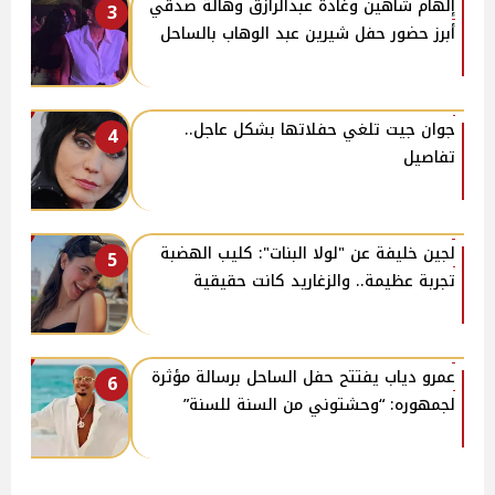
إلهام شاهين وغادة عبدالرازق وهالة صدقي
3
أبرز حضور حفل شيرين عبد الوهاب بالساحل
جوان جيت تلغي حفلاتها بشكل عاجل..
4
تفاصيل
لجين خليفة عن "لولا البنات": كليب الهضبة
5
تجربة عظيمة.. والزغاريد كانت حقيقية
عمرو دياب يفتتح حفل الساحل برسالة مؤثرة
6
لجمهوره: “وحشتوني من السنة للسنة”