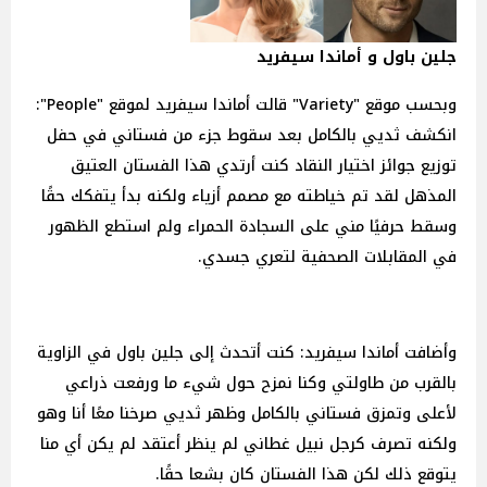
جلين باول و أماندا سيفريد
وبحسب موقع "Variety" قالت أماندا سيفريد لموقع "People":
انكشف ثديي بالكامل بعد سقوط جزء من فستاني في حفل
توزيع جوائز اختيار النقاد كنت أرتدي هذا الفستان العتيق
المذهل لقد تم خياطته مع مصمم أزياء ولكنه بدأ يتفكك حقًا
وسقط حرفيًا مني على السجادة الحمراء ولم استطع الظهور
في المقابلات الصحفية لتعري جسدي.
وأضافت أماندا سيفريد: كنت أتحدث إلى جلين باول في الزاوية
بالقرب من طاولتي وكنا نمزح حول شيء ما ورفعت ذراعي
لأعلى وتمزق فستاني بالكامل وظهر ثديي صرخنا معًا أنا وهو
ولكنه تصرف كرجل نبيل غطاني لم ينظر أعتقد لم يكن أي منا
يتوقع ذلك لكن هذا الفستان كان بشعا حقًا.