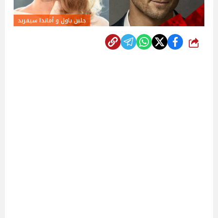
جلين باول و أماندا سيفريد
شارك