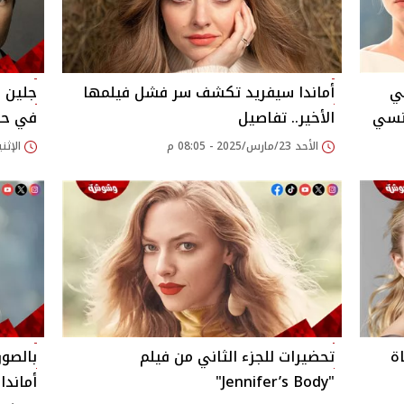
ي
أماندا سيفريد تكشف سر فشل فيلمها
جلين ب
جنسي
الأخير.. تفاصيل
في حفل
الأحد 23/مارس/2025 - 08:05 م
الإثنين 10/مارس/2025 
ة
تحضيرات للجزء الثاني من فيلم
بالصور
"Jennifer’s Body"
أماندا