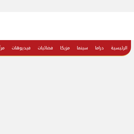
الرئيسية
دراما
سينما
مزيكا
فضائيات
فيديوهات
مرأ