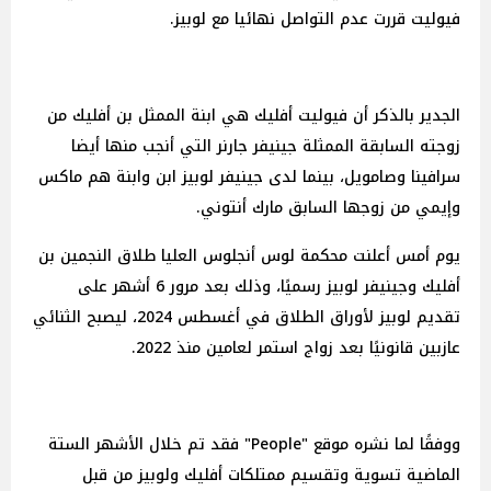
فيوليت قررت عدم التواصل نهائيا مع لوبيز.
الجدير بالذكر أن فيوليت أفليك هي ابنة الممثل بن أفليك من
زوجته السابقة الممثلة جينيفر جارنر التي أنجب منها أيضا
سرافينا وصامويل، بينما لدى جينيفر لوبيز ابن وابنة هم ماكس
وإيمي من زوجها السابق مارك أنتوني.
يوم أمس أعلنت محكمة لوس أنجلوس العليا طلاق النجمين بن
أفليك وجينيفر لوبيز رسميًا، وذلك بعد مرور 6 أشهر على
تقديم لوبيز لأوراق الطلاق في أغسطس 2024، ليصبح الثنائي
عازبين قانونيًا بعد زواج استمر لعامين منذ 2022.
ووفقًا لما نشره موقع "People" فقد تم خلال الأشهر الستة
الماضية تسوية وتقسيم ممتلكات أفليك ولوبيز من قبل