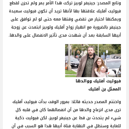
وتابع المصدر: جينيفر لوبيز تركت هذا الأمر يمر ولم تحزن لقطع
فيوليت أفليك علاقتها بها لأنها تريد أن تكون فيوليت سعيدة
ويمكنها اختيار من تقضي وقتها معه حتى لو لم توافق على
جينيفر بالضرورة مع انهيار زواج أفليك ولوبيز ابتعدت عن زوجة
أبيها السابقة بعد أن شهدت مدى تأثير الانفصال على والدها.
فيوليت أفليك ووالدها
الممثل بن أفليك
واختتم المصدر حديثه قائلا: بمرور الوقت بدأت فيوليت أفليك
ترى مدى انزعاج والدها من أن انفصالهما كان في قلبه كل
شيء لم يتحدث بن قط عن جينيفر لوبيز، لكن فيوليت ذكية
للغاية وستظل في النهاية فتاة أبيها هذا هو السبب في أن