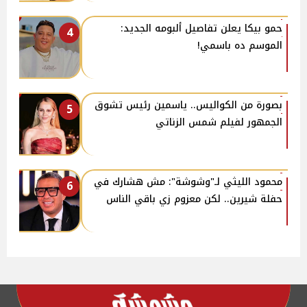
حمو بيكا يعلن تفاصيل ألبومه الجديد:
4
الموسم ده باسمي!
بصورة من الكواليس.. ياسمين رئيس تشوق
5
الجمهور لفيلم شمس الزناتي
محمود الليثي لـ"وشوشة": مش هشارك في
6
حفلة شيرين.. لكن معزوم زي باقي الناس