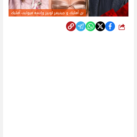
بن أفليك و جينيفر لوبيز وإبنته فيوليت أفليك
شارك