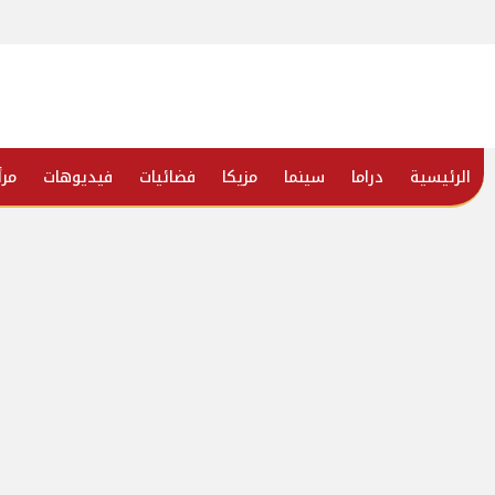
الرئيسية
دراما
سينما
مزيكا
فضائيات
فيديوهات
مرأ