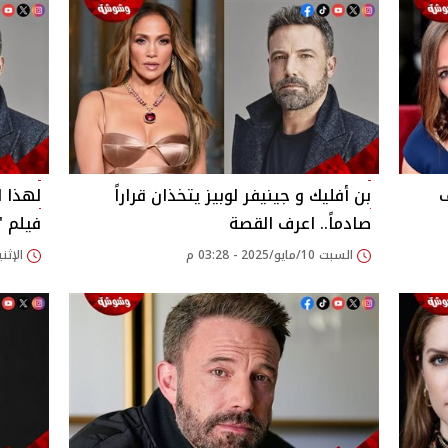
ف
بن أفليك و جينيفر لوبيز يتخذان قراراً
لهذا ا
صادماً.. اعرف القصة
فيلم "The Accountant 2
السبت 10/مايو/2025 - 03:28 م
الإثنين 28/أبريل/2025