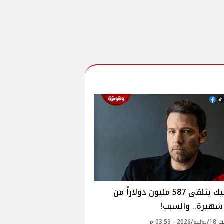
بن أفليك يتلقى 587 مليون دولاراً من
شهيرة.. والسبب!
 - 03:59 م