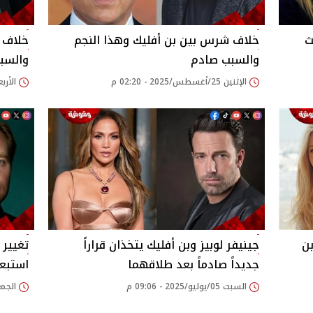
ث
خلاف شرس بين بن أفليك وهذا النجم
خلاف ج
والسبب صادم
والسب
الإثنين 25/أغسطس/2025 - 02:20 م
الأربعاء 23/يوليو/25
بن
جينيفر لوبيز وبن أفليك يتخذان قراراً
تغيير
جديداً صادماً بعد طلاقهما
استبعا
السبت 05/يوليو/2025 - 09:06 م
الجمعة 20/يونيو/025