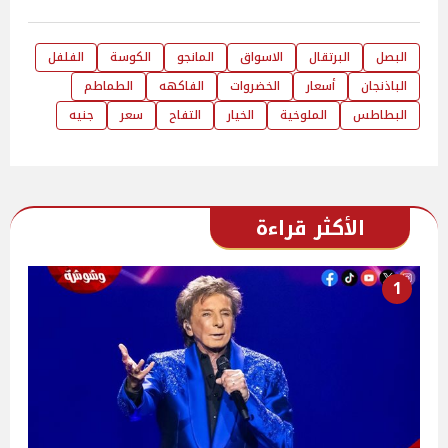
البصل
البرتقال
الاسواق
المانجو
الكوسة
الفلفل
الباذنجان
أسعار
الخضروات
الفاكهه
الطماطم
البطاطس
الملوخية
الخيار
التفاح
سعر
جنيه
الأكثر قراءة
1