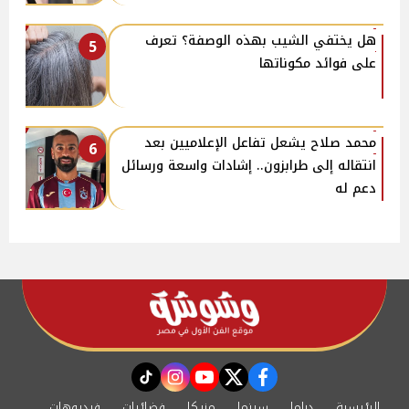
هل يختفي الشيب بهذه الوصفة؟ تعرف
5
على فوائد مكوناتها
محمد صلاح يشعل تفاعل الإعلاميين بعد
6
انتقاله إلى طرابزون.. إشادات واسعة ورسائل
دعم له
instagram
tiktok
youtube
twitter
facebook
الرئيسية
دراما
سينما
مزيكا
فضائيات
فيديوهات