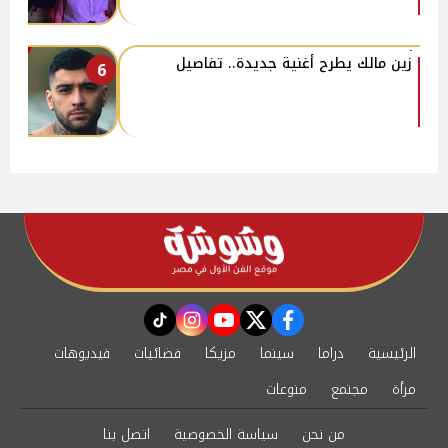
زين مالك يطرح أغنية جديدة.. تفاصيل
6
instagram
tiktok
youtube
twitter
facebook
الرئيسية
دراما
سينما
مزيكا
فضائيات
فيديوهات
مرأة
مجتمع
منوعات
من نحن
سياسة الخصوصية
اتصل بنا