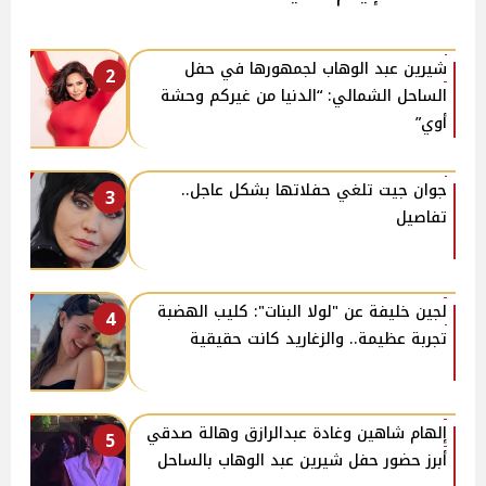
شيرين عبد الوهاب لجمهورها في حفل
2
الساحل الشمالي: “الدنيا من غيركم وحشة
أوي”
جوان جيت تلغي حفلاتها بشكل عاجل..
3
تفاصيل
لجين خليفة عن "لولا البنات": كليب الهضبة
4
تجربة عظيمة.. والزغاريد كانت حقيقية
إلهام شاهين وغادة عبدالرازق وهالة صدقي
5
أبرز حضور حفل شيرين عبد الوهاب بالساحل