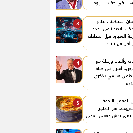
هاب في حفلها اليوم
ان السلامة.. نظام
3
ذكاء الاصطناعي يحدد
ة السيارة قبل المطبات
أقل من ثانية
ات وألقاب ورحلة مع
4
رض.. أسرار في حياة
طفى فهمي بذكرى
اده
رز المعمر باللحمة
5
فرومة.. سر الطاجن
كريمي بوش ذهبي شهي