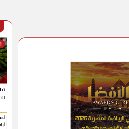
1
تنا
الت
أحم
أرا