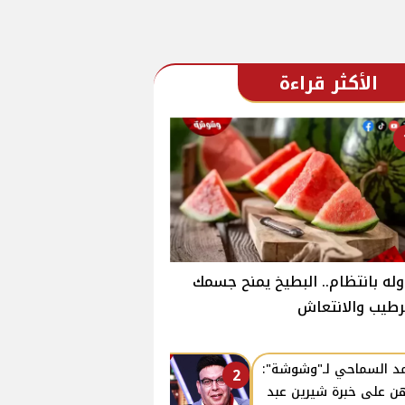
الأكثر قراءة
وله بانتظام.. البطيخ يمنح جسمك
رطيب والانتعاش
د السماحي لـ"وشوشة":
2
هن على خبرة شيرين عبد