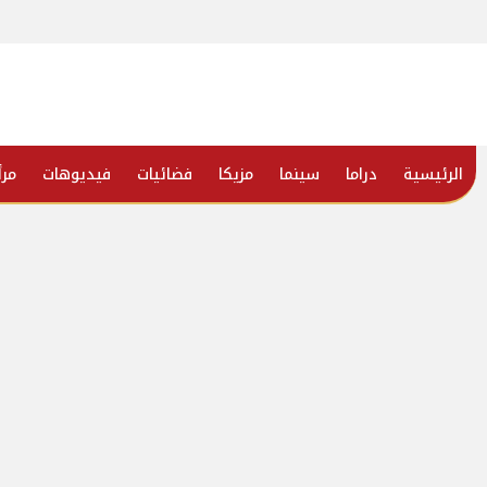
الرئيسية
دراما
سينما
مزيكا
فضائيات
فيديوهات
مرأ