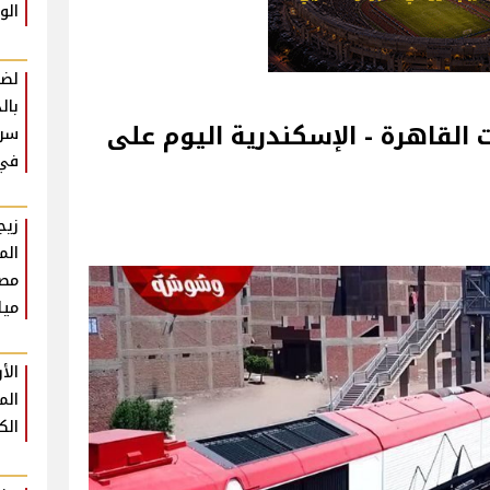
الو
لضم
بال
القاهرة - الإسكندرية اليوم على
سرع
في 
زيج
الم
مص
ميل
الأ
الم
ال