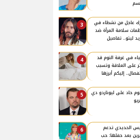
سم
ك عاجل من نشطاء في
3
مات سلامة المرأة ضد
يد ليتو.. تفاصيل
اء في غرفة النوم قد
4
ر على العلاقة وتسبب
نفصال.. إليكم أبرزها
م حاد على ليوناردو دي
5
ريو
س الحديدي تدعم
6
ين بعد حفلها: حب