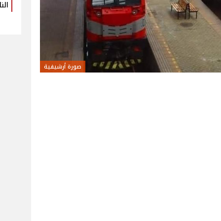
الن
صورة أرشيفية