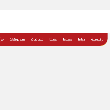
الرئيسية
دراما
سينما
مزيكا
فضائيات
فيديوهات
مرأ