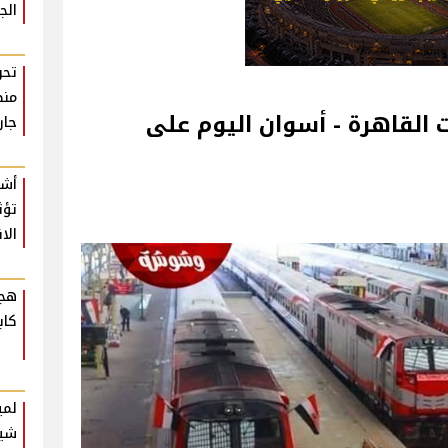
الج
تحر
منظ
القاهرة - أسوان اليوم على
جار
أشي
تؤث
الا
هجو
كاب
لمي
شير