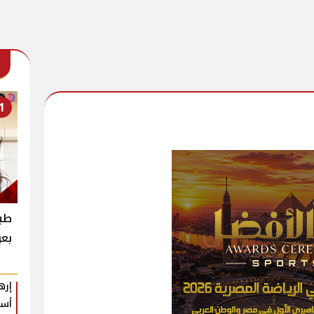
1
طبي
بعو
إره
أسب