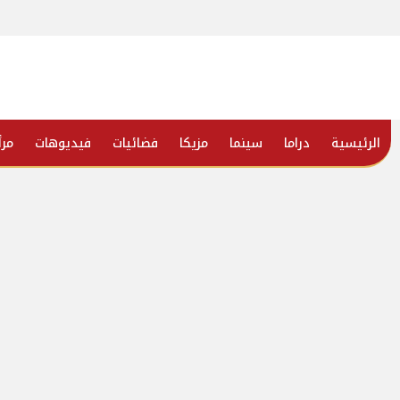
الرئيسية
دراما
سينما
مزيكا
فضائيات
فيديوهات
مرأ