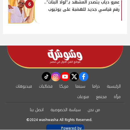
عمرو دياب يتصدر المشهد بـ"لولا البنات"..
6
رقم قياسي جديد للهضبة على يوتيوب
instagram
tiktok
youtube
twitter
facebook
الرئيسية
دراما
سينما
مزيكا
فضائيات
فيديوهات
مرأة
مجتمع
منوعات
من نحن
سياسة الخصوصية
اتصل بنا
©2024 washwasha All Rights Reserved.
Powered by