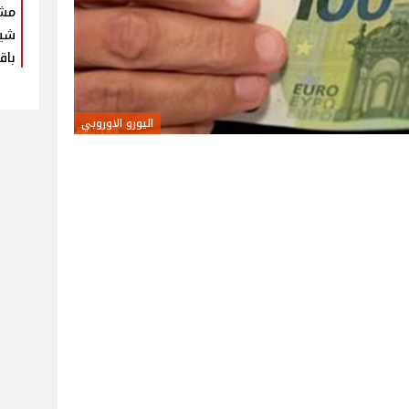
مش
شير
باق
اليورو الاوروبي