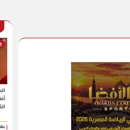
1
الش
أنغ
الك
بهي