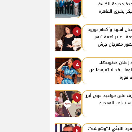
دة جديدة للكشف
بكر بشرق القاهرة
ان أسود وأكمام بورود
3
ة.. عبير نعمة تبهر
ور مهرجان جرش
 إعلان خطوبتها..
4
ومات قد لا تعرفها عن
 قورة
ف على مواعيد عرض أبرز
5
سلسلات الهندية
ود الليثي لـ"وشوشة":
6