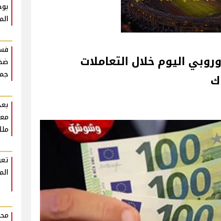
بوح
الم
فست
روبي اليوم خلال التعاملات
ضخم
جمه
ك
بعد
معل
ملك
تعر
الم
محم