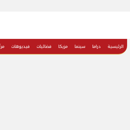
الرئيسية
دراما
سينما
مزيكا
فضائيات
فيديوهات
مرأ