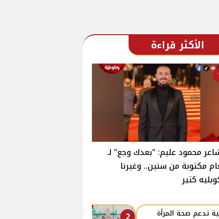
الأكثر قراءة
اعر محمود عليم: "بعدك وجع" لـ
ام مكتوبة من سنين.. وغيرنا
وبليه كتير
ة تدعم صحة المرأة
2