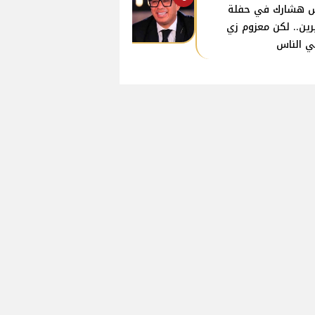
 هشارك في حفلة
ين.. لكن معزوم زي
ي الناس