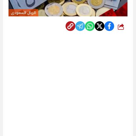
الريال السعودى
شارك