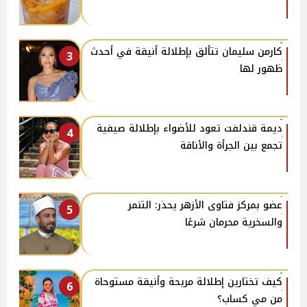
كارمن سليمان تتألق بإطلالة أنيقة في أحدث
3
ظهور لها
ديمة قندلفت تعود للأضواء بإطلالة صيفية
4
تجمع بين الجرأة والأناقة
عضو بمركز فتاوى الأزهر يحذر: التنمر
5
والسخرية محرمان شرعًا
كيف تختارين إطلالة مريحة وأنيقة مستوحاة
6
من مي كساب؟