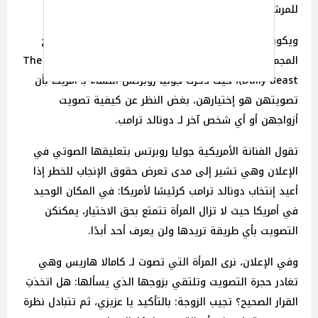
للمرشح الرئاسي دونالد ترامب
ويكون الإعلان المُشجع لإنتخاب جوليا روبرتس هو من إنتاج
المجموعة الإنجيلية التقدمية Vote Common Good (عبر The
Daily Beast)، حيثُ ذكرت جوليا روبرتس النساء بـ أمريكا بأن
تصويتهن هو إختيارهن، بغض النظر عن كيفية تصويت
أزواجهن أو أي شخص آخر لـ دونالد ترامب.
تقول الفنانة الأمريكية جوليا روبرتس بتعليقها الصوتي في
الإعلان وهي تشير إلى مدى تعرض حقوق الإنجاب للخطر إذا
أعيد إنتخاب دونالد ترامب كرئيسًا لأمريكا: في المكان الوحيد
في أمريكا حيث لا تزال المرأة تتمتع بحق الاختيار، يمكنكن
التصويت بأي طريقة تريدها ولن يعرف أحد أبدًا.
وفي الإعلان، نرى المرأة التي تصوت لـ كامالا هاريس وهي
تغادر حجرة التصويت وتلتقي بزوجها الذي يسألها: هل اتخذتِ
القرار الصحيح؟ تجيب الزوجة: بالتأكيد يا عزيزي، ثم تتبادل نظرة