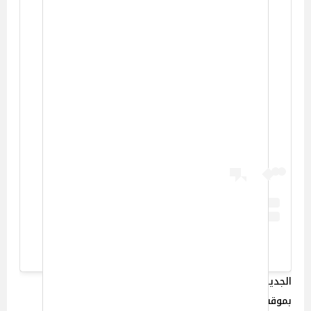
View this post on Instagram
A post shared by Julia Roberts (@juliaroberts)
الجدير بالذكر أن الفنانة الأمريكية جوليا روبرتس معروفة
بموقفها الداعم للمُرشحة الرئاسية كامالا هاريس ورفضها