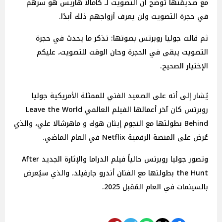
مع صديقتها توضح أن التصويت لـ كامالا هاريس هو سرهم
في حجرة التصويت ولن يعرف أزواجهم ذلك أبدًا.
ثم قالت جوليا روبرتس بصوتها: تذكر ما يحدث في حجرة
التصويت يبقى في الحجرة وحان الوقت للتصويت، عليكم
الإختيار الصحيح.
يُشار إلى أنه على الصعيد الفني للممثلة الأمريكية جوليا
روبرتس كان آخر أعمالها الفيلم العالمي Leave the World
Behind بطولتها مع النجوم إيثان هوك و ماهرشالا علي، والذي
عُرض على المنصة الرقمية Netflix في العام الماضي.
وتصور جوليا روبرتس حالياً فيلم الدراما والإثارة الجديد After
the Hunt بطولتها مع الفنان أندرو جارفيلد، والذي سيُعرض
بالسينمات في العام المُقبل 2025.