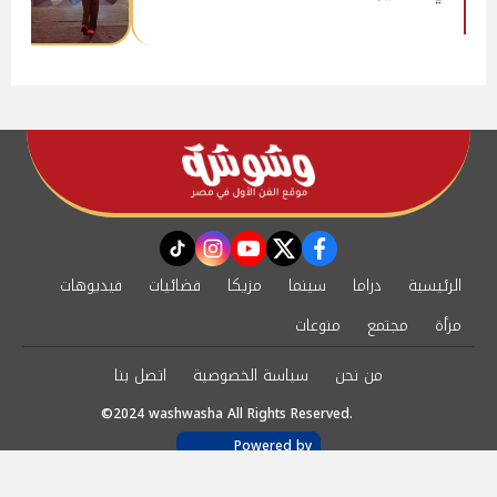
instagram
tiktok
youtube
twitter
facebook
الرئيسية
دراما
سينما
مزيكا
فضائيات
فيديوهات
مرأة
مجتمع
منوعات
من نحن
سياسة الخصوصية
اتصل بنا
©2024 washwasha All Rights Reserved.
Powered by