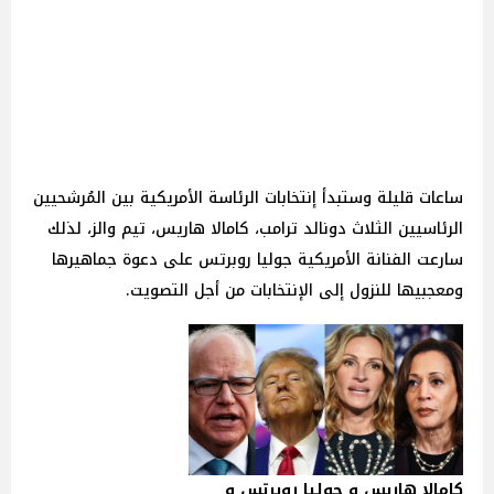
ساعات قليلة وستبدأ إنتخابات الرئاسة الأمريكية بين المُرشحيين
الرئاسيين الثلاث دونالد ترامب، كامالا هاريس، تيم والز، لذلك
سارعت الفنانة الأمريكية جوليا روبرتس على دعوة جماهيرها
ومعجبيها للنزول إلى الإنتخابات من أجل التصويت.
كامالا هاريس و جوليا روبرتس و