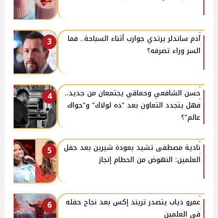
آدم ساندلر يرتدي جوارب أثناء السباحة.. فما
3
السر وراء تصرفه؟
حسن الشافعي وحماقي يجتمعان من جديد..
4
فهل يتجدد التعاون بعد "ده لولاك" و"جواك
عالم"؟
نادية مصطفى تشيد بعودة شيرين بعد حفل
5
العلمين: النهوض من الحطام إنجاز
عمرو دياب يتصدر تريند إكس بعد نجاح حفله
6
في العلمين