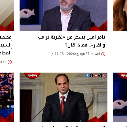
تامر أمين يسخر من «نظرية ترامب
مصطفى
والفار».. فماذا قال؟
السيس
المجام
السبت 27/يونيو/2026 - 11:28 م
الخميس 18/يونيو/