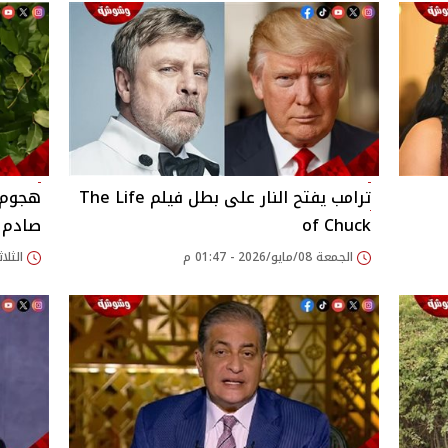
ترامب يفتح النار على بطل فيلم The Life
هجوم 
of Chuck
صادم
الجمعة 08/مايو/2026 - 01:47 م
الثلاثاء 28/أبريل/026