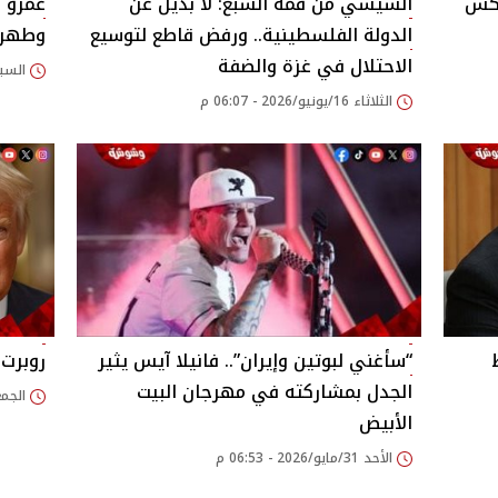
عكس
السيسي من قمة السبع: لا بديل عن
عمرو أ
الدولة الفلسطينية.. ورفض قاطع لتوسيع
وطهران
الاحتلال في غزة والضفة
السبت 13/يونيو/2026
الثلاثاء 16/يونيو/2026 - 06:07 م
“سأغني لبوتين وإيران”.. فانيلا آيس يثير
روبرت 
الجدل بمشاركته في مهرجان البيت
الجمعة 22/مايو/026
الأبيض
الأحد 31/مايو/2026 - 06:53 م