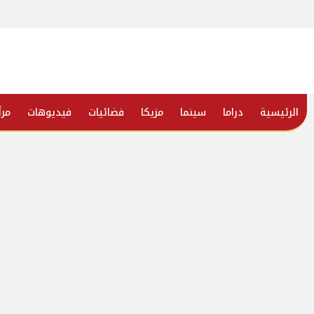
الرئيسية
دراما
سينما
مزيكا
فضائيات
فيديوهات
مرأ