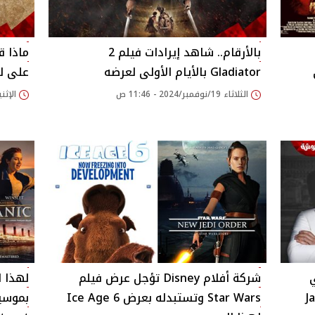
بالأرقام.. شاهد إيرادات فيلم 2
ماذا ق
ي
Gladiator بالأيام الأولى لعرضه
على لق
الثلاثاء 19/نوفمبر/2024 - 11:46 ص
الإثنين 18/نوفمبر/2024
ي
شركة أفلام Disney تؤجل عرض فيلم
لهذا ا
Jame
Star Wars وتستبدله بعرض Ice Age 6