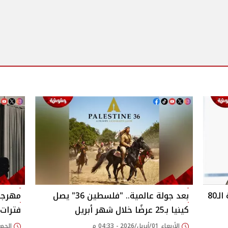
مدير مهرجان كان: الاستعداد للدورة الـ80
بعد جولة عالمية.. "فلسطين 36" يصل
مهرجان
كينيا بـ25 عرضًا خلال شهر أبريل
فترات 
الأربعاء 01/أبريل/2026 - 04:33 م
الجمعة 27/مارس/026