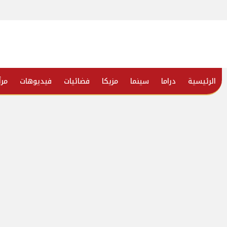
الرئيسية
دراما
سينما
مزيكا
فضائيات
فيديوهات
مرأ