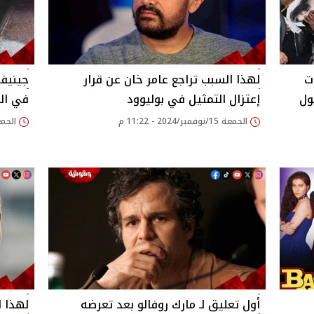
ت
لهذا السبب تراجع عامر خان عن قرار
جينيف
ول
إعتزال التمثيل في بوليوود
في الع
الجمعة 15/نوفمبر/2024 - 11:22 م
الجمعة 15/نوفمبر/24
أول تعليق لـ مارك روفالو بعد تعرضه
لهذا 