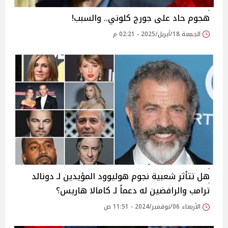
هجوم حاد على جورج كلوني.. والسبب!
الجمعة 18/أبريل/2025 - 02:21 م
هل تتأثر شعبية نجوم هوليوود المؤيدين لـ دونالد
ترامب والرافضين له دعماً لـ كامالا هاريس؟
الأربعاء 06/نوفمبر/2024 - 11:51 ص