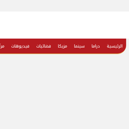
الرئيسية
دراما
سينما
مزيكا
فضائيات
فيديوهات
مرأ