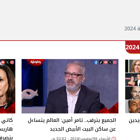
20
يدين
الجميع يترقب.. تامر أمين: العالم يتساءل
كاتي ب
عن ساكن البيت الأبيض الجديد‎
هاريس 
بتصرف
الأربعاء 06/نوفمبر/2024 - 02:02 ص