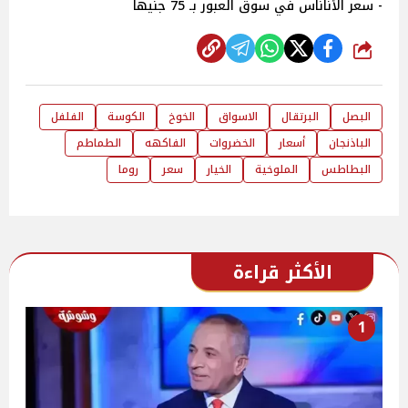
- سعر الأناناس في سوق العبور بـ 75 جنيها
شارك
البصل
البرتقال
الاسواق
الخوخ
الكوسة
الفلفل
الباذنجان
أسعار
الخضروات
الفاكهه
الطماطم
البطاطس
الملوخية
الخيار
سعر
روما
الأكثر قراءة
1