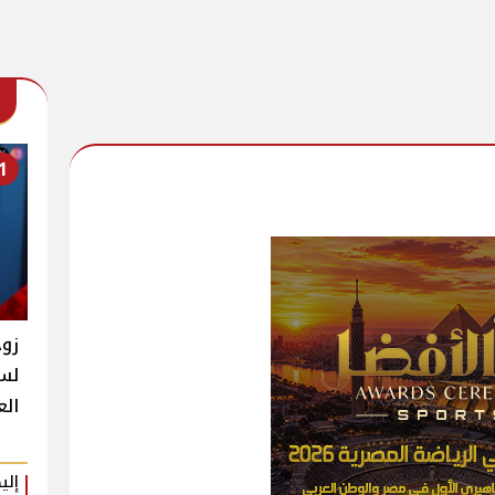
1
زوج
لسه
الع
إلي