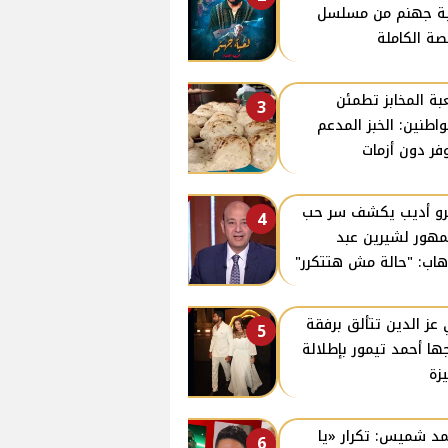
ة جهنم من مسلسل
صة الكاملة
ة المخابز تطمئن
3
واطنين: الخبز المدعم
فر دون أزمات
و أديب يكشف سر حب
4
مهور لشيرين عبد
هاب: "حالة مش هتتكرر"
عز الدين تتألق برفقة
5
ها أحمد تيمور بإطلالة
زة
د شميس: تكرار «يا
6