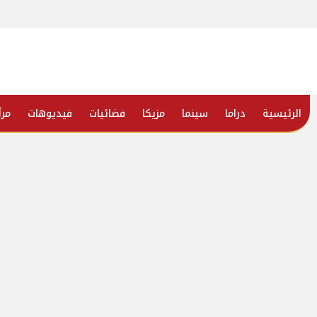
الرئيسية
دراما
سينما
مزيكا
فضائيات
فيديوهات
مرأ