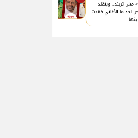
» مش تريند.. وبنقلد
 لحد ما الأغاني فقدت
تها