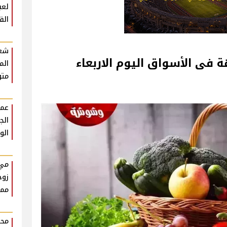
لعب
الق
شعب
اق‎‎ اليوم الاربعاء
الم
متو
عمر
الج
الو
مي 
زوج
ممي
محم