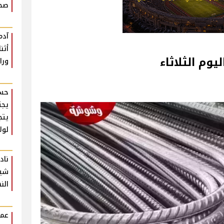
صحة
آدم
أثن
وم الثلاثاء
ورا
حسن
يجت
يتج
لول
ناد
شير
الن
عمر