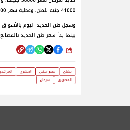
41000 جنيه للطن، وعطية سعر 39000 جنيه للطن.
بينما بدأ سعر طن الحديد بالمصانع المدرفلة
شارك
بشاي
مصر ستيل
العشري
المراكبي
المصريين
سرحان