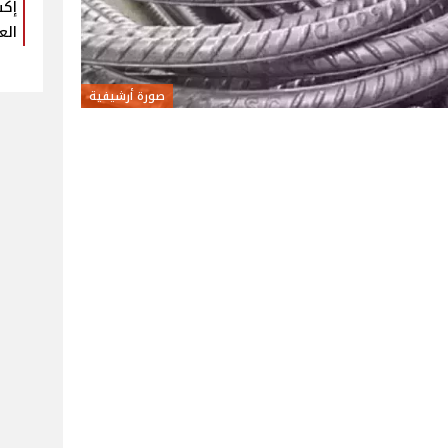
إكس
الع
صورة أرشيفية