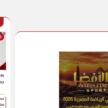
1
بعد
جما
سمو
مش