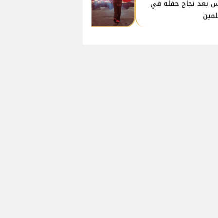
 بعد نجاح حفله في
لمين