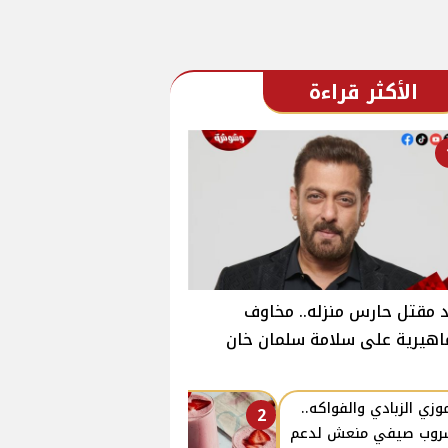
الأكثر قراءة
 مقتل حارس منزله.. مخاوف
هيرية على سلامة سلمان خان
زي الزبادي والفواكه..
2
روب صيفي منعش لدعم