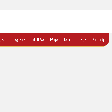
الرئيسية
دراما
سينما
مزيكا
فضائيات
فيديوهات
مرأ