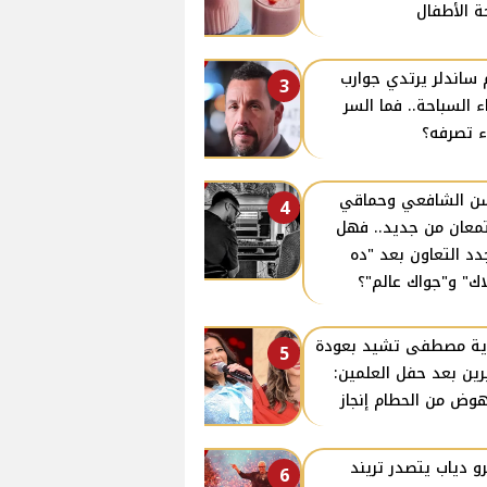
 الأطفال
 ساندلر يرتدي جوارب
3
اء السباحة.. فما السر
ء تصرفه؟
 الشافعي وحماقي
4
معان من جديد.. فهل
دد التعاون بعد "ده
اك" و"جواك عالم"؟
ية مصطفى تشيد بعودة
5
ين بعد حفل العلمين:
هوض من الحطام إنجاز
و دياب يتصدر تريند
6