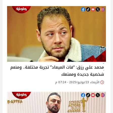
محمد علي رزق: “فات الميعاد” تجربة مختلفة.. ومنعم
شخصية جديدة وممتعك
الأربعاء 23/يوليو/2025 - 07:24 م