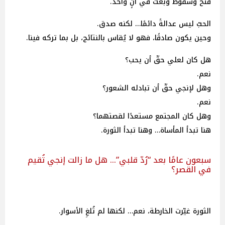
فتحٌ وسقوطٌ وبعثٌ في آنٍ واحد.
الحبّ ليس عدالةً دائمًا… لكنه صدق.
وحين يكون صادقًا، فهو لا يُقاس بالنتائج، بل بما تركه فينا.
هل كان لعلي حقّ أن يحب؟
نعم.
وهل لإنجي حقّ أن تبادله الشعور؟
نعم.
وهل كان المجتمع مستعدًا لقصتهما؟
هنا تبدأ المأساة… وهنا تبدأ الثورة.
سبعون عامًا بعد “رُدّ قلبي”… هل ما زالت إنجي تُقيم
في القصر؟
الثورة غيّرت الخارطة، نعم… لكنها لم تُلغِ الأسوار.