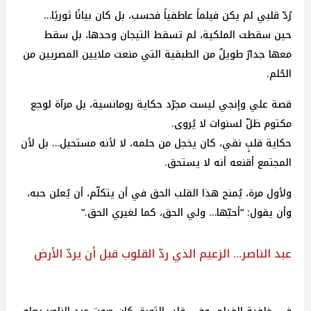
رُدّ قلبي لم يكن فيلماً عاطفياً فحسب، بل كان بيانًا ثوريًا…
حين سقطت الملكية، لم تسقط التيجان وحدها، بل سقط
معها جدارٌ طويلٌ من الطبقية التي منعت ملايين المصريين من
الحُلم.
قصة علي وإنجي ليست مجرّد حكاية رومانسية، بل مرآة لوجع
مكتوم ظلّ لسنوات لا يُروى.
حكاية قلبٍ نقي، كان يخجل من حلمه، لا لأنه مستحيل… بل لأن
المجتمع أقنعه أنه لا يستحق.
ولأول مرة، يُمنح هذا القلب الحق في أن يتكلّم، أن يُعلن حبه،
وأن يقول: “أحبّها… ولي الحق، كما لغيري الحق.”
عبد الناصر… الزعيم الذي ردّ القلوب قبل أن يردّ الأرض