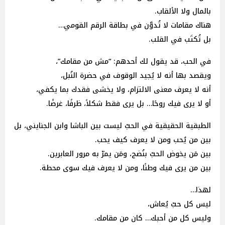
بالمال ولا الألقاب.
هناك مقامات لا تُدوَّن في بطاقة الرقم القومي…
بل تُكتَب في القلب.
في الحب، قد يقول لك أحدهم: “مش من مقامك”،
ويقصد بها أنه لا يُجيد الوقوف في حضرة النُبل،
أنه لا يعرف معنى الالتزام، ولا يخشى فقدك بما يكفي،
أو لا يرى فيك روحًا… بل يرى فقط شكلاً، ظرفًا، غرضًا.
الطبقية الحقيقية في الحبّ ليست بين الباشا وابن الجنايني، بل
بين من يُحب ومن لا يعرف كيف يحب.
بين مَن يخوض الحبّ بنُضج، ومَن يمرّ به مرور العابرين.
بين من يرى فيك وطنًا، ومن لا يعرف فيك سوى محطة.
لهذا…
ليس كل حبّ يُعاش،
وليس كل من أحبك… كان من مقامك.