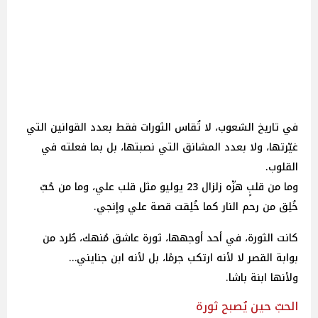
في تاريخ الشعوب، لا تُقاس الثورات فقط بعدد القوانين التي
غيّرتها، ولا بعدد المشانق التي نصبتها، بل بما فعلته في
القلوب.
وما من قلبٍ هزّه زلزال 23 يوليو مثل قلب علي، وما من حُبّ
خُلِق من رحم النار كما خُلِقت قصة علي وإنجي.
كانت الثورة، في أحد أوجهها، ثورة عاشق مُنهك، طُرد من
بوابة القصر لا لأنه ارتكب جرمًا، بل لأنه ابن جنايني…
ولأنها ابنة باشا.
الحبّ حين يُصبح ثورة