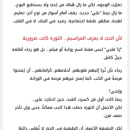
تغيّرت الوجوه، لكن ما زال هناك من يُحبّ ولا يستطيع البوح،
ما زال بيننا “علي” جديد، يقف أمام أسوار من نوع آخر: تعليم،
لهجة، مظهر، طبقة اجتماعية، رصيد في البنك، لا في القلب.
لأن الحبّ لا يعرف المراسيم… الثورة كانت ضرورية
“رُدّ قلبي” ليس فقط اسم رواية أو فيلم… بل هو رجاء أطلقه
جيلٌ كامل.
رجاء بأن تُردّ إليهم قلوبهم، أحلامهم، كراماتهم… أن يُمنحوا
فرصةً في الحُب، كما يُمنح غيرهم فرصة في الوراثة.
وإنجي؟
ربما كانت أول مَن كسرت القيد، حين اختارت علي…
لكن الأجمل أن الثورة جعلت هذا الحب ممكناً، حتى وإن تأخر
نصف قرن.
لكن الحقيقة الأعمق أن الطبقية في الحبّ لا تُقاس دائمًا