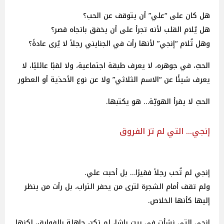
هل كان على “علي” أن يتوقف عن الحب؟
هل يُلام القلب لأنه تجرأ على أن يخفق باتجاه قصر؟
وهل تُلام “إنجي” لأنها رأت في الجنايني رجلاً لا يُرى عادةً؟
الحبّ، في جوهره، لا يعرف طبقة اجتماعية، ولا لقبًا عائليًا، لا
يعرف شيئًا عن “الاسم الثلاثي” ولا عن نوع الأحذية أو العطور
الحبّ لا يقرأ الهويّة… هو يكتبها.
إنجي… التي لم ترَ الفروق
إنجي لم تُحب رجلاً فقيرًا… بل أحبت علي.
ولم تقف أمام الشجرة لترى من يحفر التراب، بل رأت من ينظر
إليها كأنها الخلاص.
إنجي التي نشأت في بيت باشا، لم تكن جاهلة بالفوارق، لكنها