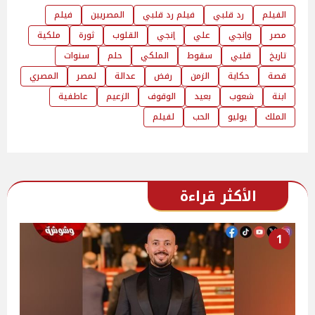
الفيلم
رد قلبي
فيلم رد قلبي
المصريين
فيلم
مصر
وإنجي
علي
إنجي
القلوب
ثورة
ملكية
تاريخ
قلبي
سقوط
الملكي
حلم
سنوات
قصة
حكاية
الزمن
رفض
عدالة
لمصر
المصري
ابنة
شعوب
بعيد
الوقوف
الزعيم
عاطفية
الملك
يوليو
الحب
لفيلم
الأكثر قراءة
1