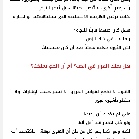
رأت بعينٍ أُخرى، لا تُبصر الطبقات، بل تُبصر النبض.
،كانت ترفض الهزيمة الاجتماعية التي ستلتهمهما لو اختاراه.
فهل كان حبهما قابلًا للنجاة؟
ربما لا… في ذلك الزمن.
لكن الثورة جعلته ممكناً بعد أن كان مستحيلاً.
هل نملك القرار في الحب؟ أم أن الحبّ يملكنا؟
القلوب لا تخضع لقوانين المرور… لا تسير حسب الإشارات، ولا
تنتظر تأشيرة عبور.
علي لم يخطط أن يحبها.
ولو خُيّر، لاختار قلبًا أقل ألمًا.
لكنه وقع، كما يقع كل من ظن أن الهوى نزهة… فاكتشف أنه