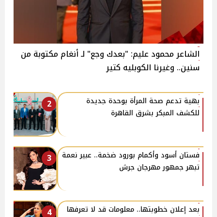
الشاعر محمود عليم: "بعدك وجع" لـ أنغام مكتوبة من
سنين.. وغيرنا الكوبليه كتير
بهية تدعم صحة المرأة بوحدة جديدة
2
للكشف المبكر بشرق القاهرة
فستان أسود وأكمام بورود ضخمة.. عبير نعمة
3
تبهر جمهور مهرجان جرش
بعد إعلان خطوبتها.. معلومات قد لا تعرفها
4