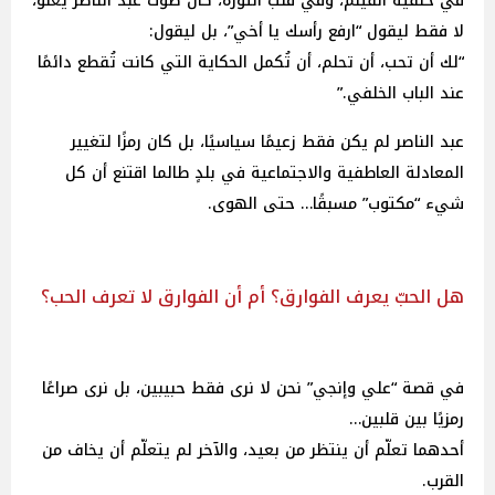
في خلفية الفيلم، وفي قلب الثورة، كان صوت عبد الناصر يعلو،
لا فقط ليقول “ارفع رأسك يا أخي”، بل ليقول:
“لك أن تحب، أن تحلم، أن تُكمل الحكاية التي كانت تُقطع دائمًا
عند الباب الخلفي.”
عبد الناصر لم يكن فقط زعيمًا سياسيًا، بل كان رمزًا لتغيير
المعادلة العاطفية والاجتماعية في بلدٍ طالما اقتنع أن كل
شيء “مكتوب” مسبقًا… حتى الهوى.
هل الحبّ يعرف الفوارق؟ أم أن الفوارق لا تعرف الحب؟
في قصة “علي وإنجي” نحن لا نرى فقط حبيبين، بل نرى صراعًا
رمزيًا بين قلبين…
أحدهما تعلّم أن ينتظر من بعيد، والآخر لم يتعلّم أن يخاف من
القرب.