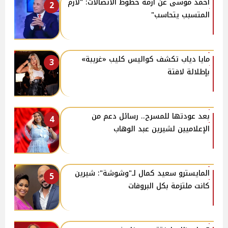
أحمد موسى عن أزمة خطوط الاتصالات: "لازم
2
المتسبب يتحاسب"
مايا دياب تكشف كواليس كليب «غريبة»
3
بإطلالة لافتة
بعد عودتها للمسرح.. رسائل دعم من
4
الإعلاميين لشيرين عبد الوهاب
المايسترو سعيد كمال لـ"وشوشة": شيرين
5
كانت ملتزمة بكل البروفات