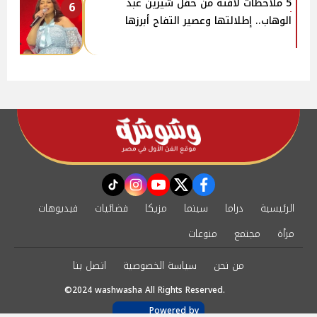
5 ملاحظات لافتة من حفل شيرين عبد
6
الوهاب.. إطلالتها وعصير التفاح أبرزها
instagram
tiktok
youtube
twitter
facebook
الرئيسية
دراما
سينما
مزيكا
فضائيات
فيديوهات
مرأة
مجتمع
منوعات
من نحن
سياسة الخصوصية
اتصل بنا
©2024 washwasha All Rights Reserved.
Powered by