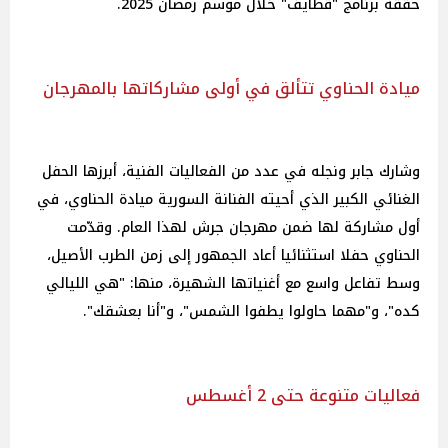
حققه برنامج "قطايف" خلال موسم رمضان 2025.
ميادة الحناوي تتألق في أولى مشاركاتها بالمهرجان
وشارك جابر ونجله في عدد من الفعاليات الفنية، أبرزها الحفل
الغنائي الكبير الذي أحيته الفنانة السورية ميادة الحناوي، في
أول مشاركة لها ضمن مهرجان جرش لهذا العام. وقدّمت
الحناوي حفلا استثنائيا أعاد الجمهور إلى زمن الطرب الأصيل،
وسط تفاعل واسع مع أغنياتها الشهيرة، منها: "هي الليالي
كده"، و"مهما حاولوا يطفوا الشمس"، و"أنا بعشقك".
فعاليات متنوعة حتى 2 أغسطس