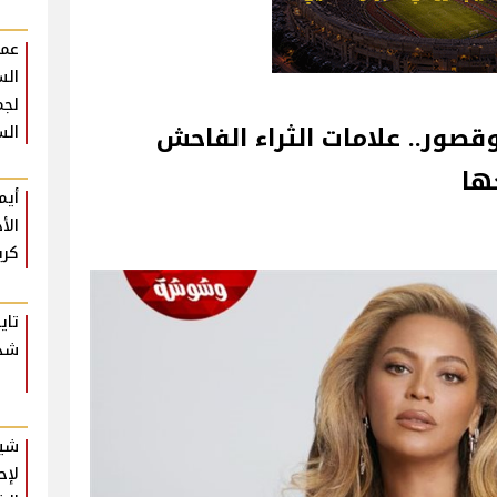
عمر
الس
لجم
وقصور.. علامات الثراء الفاحش
الس
ها
أيم
الأ
كري
تاي
شدي
شير
لإح