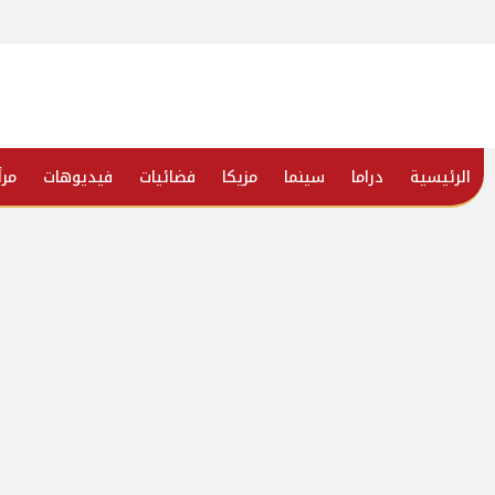
الرئيسية
دراما
سينما
مزيكا
فضائيات
فيديوهات
مرأ