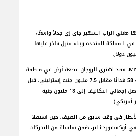
ها مغني الراب الشهير جاي زي جدلاً واسعًا،
في المملكة المتحدة وبناء منزل فاخر عليها
ووفقًا لموقع Daily Mail نقلًا عن MN، فقد اشترى الزوجان قطعة أرض في منطقة
ويجنتون الريفية البريطانية بمساحة 58 فدانًا مقابل 7.5 مليون جنيه إسترليني، قبل
أن يقررا تشييد منزل على الأرض ليصل إجمالي التكاليف إلى 18 مليون جنيه
لأنظار في وقت سابق من الصيف، حين استقلا
ر في أوكسفوردشاير، ضمن سلسلة من التحركات