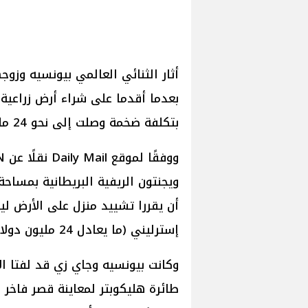
أثار الثنائي العالمي بيونسيه وزوج
بعدما أقدما على شراء أرض زراعية 
بتكلفة ضخمة وصلت إلى نحو 24 مليون دولار.
إسترليني (ما يعادل 24 مليون دولار أمريكي).
وكانت بيونسيه وجاي زي قد لفتا ا
طائرة هليكوبتر لمعاينة قصر فاخ