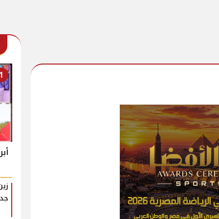
1
أبرز
زين
جدي