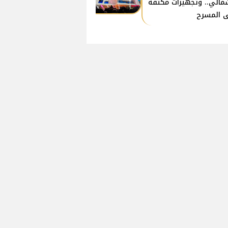
مالي.. وتجهيزات مكثفة
 المسرح