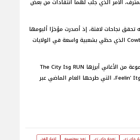
ترف، الأمر الذي جلب لهما انتقادات من بعض
 تحقق نجاحات لافتة، إذ أصدرت مؤخرًا ألبومها
الغنائي الريفي الجديد Cowboy Carter الذي حظي بشعبية واسعة في الولايات
أما جاي زي، فكان آخر إنتاجاته مجموعة من الأغاني أبرزها RUN وThe City Is
Mine وSunshine Always Be My وFeelin' It، التي طرحها العام الماضي عبر
ار جاي زي
زوجة جاي زي
زوج بيونسيه
اخبار الفن