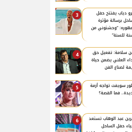
و دياب يفتتح حفل
3
احل برسالة مؤثرة
هوره: “وحشتوني من
نة للسنة”
ن سلامة: تفعيل حق
4
داء العلني يضمن حياة
مة لصناع الفن
لور سويفت تواجه أزمة
5
دة.. فما القصة؟
ين عبد الوهاب تستعد
6
ياء حفل الساحل