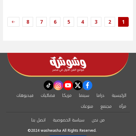
8
7
6
5
4
3
2
1
instagram
tiktok
youtube
twitter
facebook
الرئيسية
دراما
سينما
مزيكا
فضائيات
فيديوهات
مرأة
مجتمع
منوعات
من نحن
سياسة الخصوصية
اتصل بنا
©2024 washwasha All Rights Reserved.