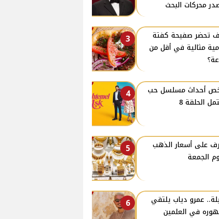
در محركات البحث
 تحضر صفيحة كفتة
3
ية مثالية في أقل من
ة؟
ص أحداث مسلسل حب
4
مل الحلقة 8
ف على أسعار الذهب
5
وم الجمعة
يلة.. عمرو دياب يلتقي
6
وره في العلمين