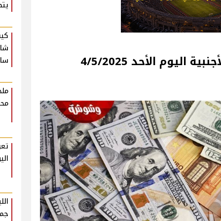
يتص
كيف
شام
 اليوم الأحد 4/5/2025
ساع
ملخ
محت
تعر
الي
الل
جمه