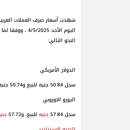
شهدت أسعار صرف العملات العربية 
اليوم الأحد 4
/5/2025
، ووفقا لما 
النحو التالي:
الدولار الأمريكي
سجل 50.84 جنيه للبيع و50.74 جنيه للشراء.
اليورو الاوروبي
سجل 57.84
جنيه
للبيع، و57.72
جني
الجنيه الإسترليني