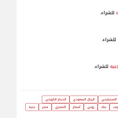
للشراء.
للشراء.
نيه
للشراء.
 الاسترليني
الريال السعودي
الدينار الكويتي
ويت
بنك
روبي
أسعار
المصري
مصر
جنيه