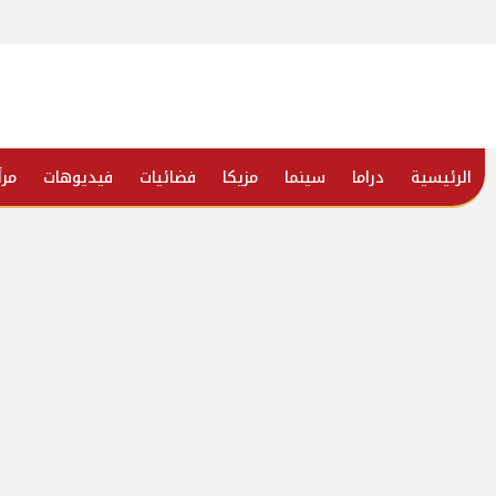
الرئيسية
دراما
سينما
مزيكا
فضائيات
فيديوهات
مرأ