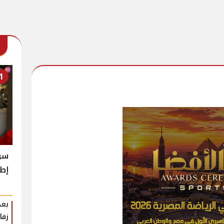
1
سر 
إطل
بعد
زفا