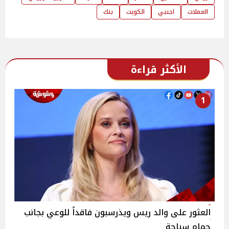
العملات
اجنبي
الكويت
بنك
الأكثر قراءة
1
العثور على والد ريس ويذرسبون فاقداً للوعي بجانب
حمام سباحة