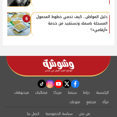
دليل المواطن.. كيف تحمي خطوط المحمول
6
المسجلة باسمك وتستفيد من خدمة
«أرقامي»؟
instagram
tiktok
youtube
twitter
facebook
الرئيسية
دراما
سينما
مزيكا
فضائيات
فيديوهات
مرأة
مجتمع
منوعات
من نحن
سياسة الخصوصية
اتصل بنا