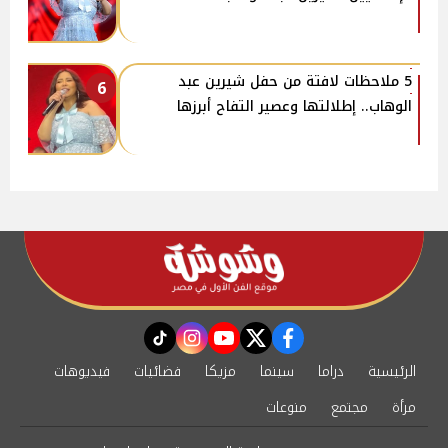
5 ملاحظات لافتة من حفل شيرين عبد
6
الوهاب.. إطلالتها وعصير التفاح أبرزها
instagram
tiktok
youtube
twitter
facebook
الرئيسية
دراما
سينما
مزيكا
فضائيات
فيديوهات
مرأة
مجتمع
منوعات