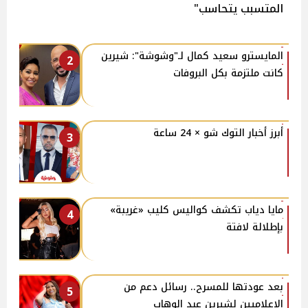
المتسبب يتحاسب"
المايسترو سعيد كمال لـ"وشوشة": شيرين
2
كانت ملتزمة بكل البروفات
أبرز أخبار التوك شو × 24 ساعة
3
مايا دياب تكشف كواليس كليب «غريبة»
4
بإطلالة لافتة
بعد عودتها للمسرح.. رسائل دعم من
5
الإعلاميين لشيرين عبد الوهاب