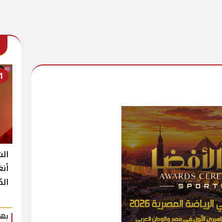
1
الش
أنغ
الك
بهي