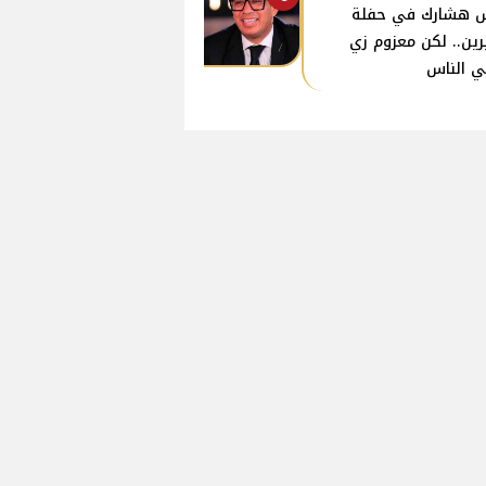
 هشارك في حفلة
ين.. لكن معزوم زي
ي الناس