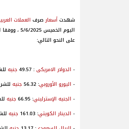
أسعار
صرف
العملات العربي
اليوم الخميس 5/6/2025 ، ووفقا لما أعلنه البنك المركزي
على النحو التالي:
-
الدولار الامريكى
: 49.57
جنيه
للشرا
-
اليورو الأوروبي
: 56.32
جنيه
للشراء، 
الجنيه الإسترليني
: 66.95
جنيه
للشرا
الدينار الكويتي
: 161.03
جنيه
للشراء
الريال السعودي
: 13.17
جنيه
للشراء