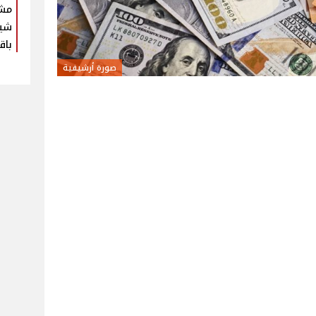
مش
شير
باق
صورة أرشيفية