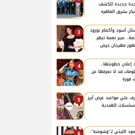
دة جديدة للكشف
بكر بشرق القاهرة
ان أسود وأكمام بورود
3
ة.. عبير نعمة تبهر
ور مهرجان جرش
 إعلان خطوبتها..
4
ومات قد لا تعرفها عن
 قورة
ف على مواعيد عرض أبرز
5
سلسلات الهندية
ود الليثي لـ"وشوشة":
6