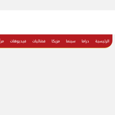
الرئيسية
دراما
سينما
مزيكا
فضائيات
فيديوهات
مرأ