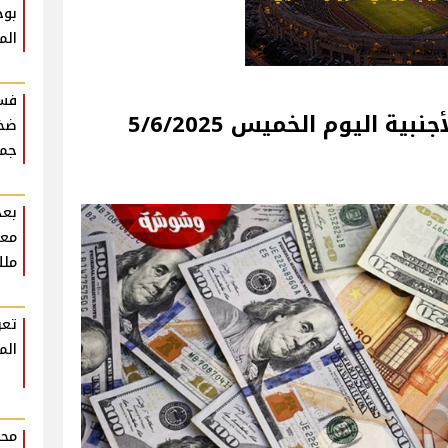
بوح
الم
فست
ية اليوم الخميس 5/6/2025
ضخم
جمه
بعد
معل
ملك
تعر
الم
محم