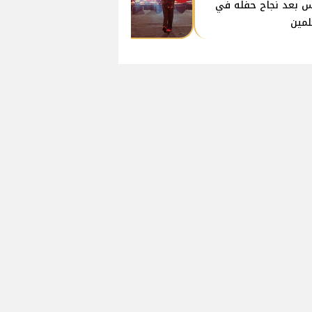
 بعد نجاح حفله في
لمين