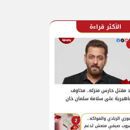
الأكثر قراءة
 مقتل حارس منزله.. مخاوف
هيرية على سلامة سلمان خان
زي الزبادي والفواكه..
2
روب صيفي منعش لدعم