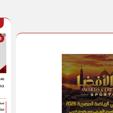
1
بعد
جما
سمو
مش