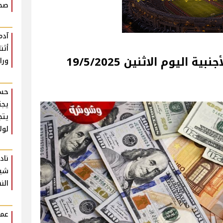
صحة
آدم
أثن
 اليوم الاثنين 19/5/2025
ورا
حسن
يجت
يتج
لول
ناد
شير
الن
عمر