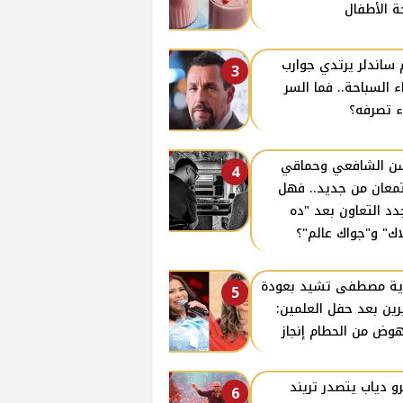
 الأطفال
 ساندلر يرتدي جوارب
3
اء السباحة.. فما السر
ء تصرفه؟
 الشافعي وحماقي
4
معان من جديد.. فهل
دد التعاون بعد "ده
اك" و"جواك عالم"؟
ية مصطفى تشيد بعودة
5
ين بعد حفل العلمين:
هوض من الحطام إنجاز
و دياب يتصدر تريند
6