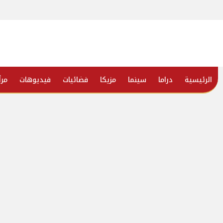
الرئيسية
دراما
سينما
مزيكا
فضائيات
فيديوهات
مرأ