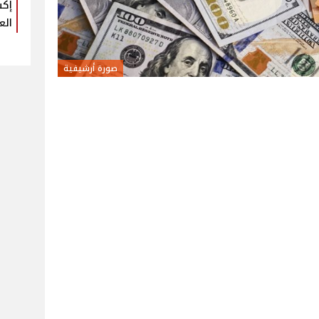
إكس
الع
صورة أرشيفية