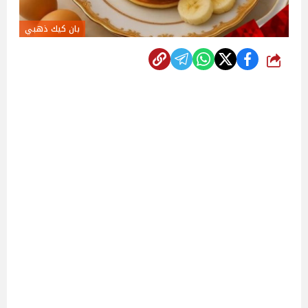
بان كيك ذهبي
شارك