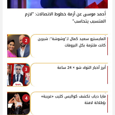
أحمد موسى عن أزمة خطوط الاتصالات: "لازم
المتسبب يتحاسب"
المايسترو سعيد كمال لـ"وشوشة": شيرين
2
كانت ملتزمة بكل البروفات
أبرز أخبار التوك شو × 24 ساعة
3
مايا دياب تكشف كواليس كليب «غريبة»
4
بإطلالة لافتة