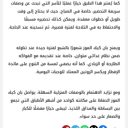
كما يُعتبر هذا الطبق خيارًا عمليًا للأسر التي تبحث عن وصفات
سريعة التحضير، خاصة في الصباح، حيث لا يحتاج إلى وقت
طويل أو خطوات معقدة. ويمكن كذلك تحضيره مسبقًا
والاحتفاظ به في الثلاجة لفترة قصيرة، ثم تسخينه عند الحاجة.
ويمنح بان كيك الموز شعورًا بالشبع لفترة جيدة عند تناوله
ضمن نظام غذائي متوازن، خاصة عند تقديمه مع الفواكه
الطازجة أو الزبادي. كما أنه يضفي لمسة من التنوع على مائدة
الإفطار ويكسر الروتين المعتاد للوجبات اليومية.
ومع تزايد الاهتمام بالوصفات المنزلية السهلة، يواصل بان كيك
الموز الحفاظ على مكانته كواحد من أشهر الأطباق التي تجمع
بين البساطة والمذاق اللذيذ، ليبقى خيارًا مفضلًا للكبار
والصغار على حد سواء.