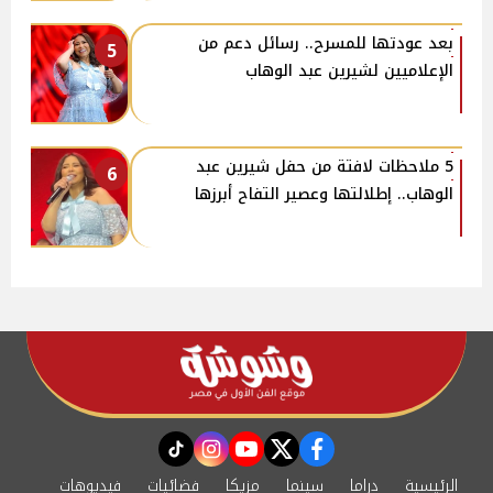
بعد عودتها للمسرح.. رسائل دعم من
5
الإعلاميين لشيرين عبد الوهاب
5 ملاحظات لافتة من حفل شيرين عبد
6
الوهاب.. إطلالتها وعصير التفاح أبرزها
instagram
tiktok
youtube
twitter
facebook
الرئيسية
دراما
سينما
مزيكا
فضائيات
فيديوهات