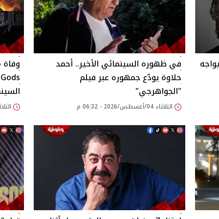
أفلام مايكل شين Fortitude يواجه
في ظهوره السينمائي الأخير.. أحمد
حلاوة يودّع جمهوره عبر فيلم
"الجواهرجي"
السين
الثلاثاء 04/أغسطس/2026 - 06:32 م
الثلاثاء 04/أغسطس/026