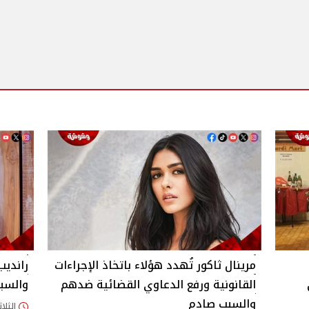
مرينال ثاكور تُهدد هؤلاء باتخاذ الإجراءات
رانديب
القانونية ورفع الدعاوي القضائية ضدهم
والسب
والسبب صادم
الثلاثاء 04/أغسطس/026