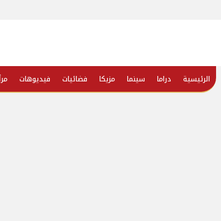
الرئيسية
دراما
سينما
مزيكا
فضائيات
فيديوهات
مرأ