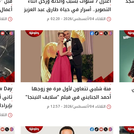
سجد
اعتزل 7 سنوات بسبب والدته ورحل أثناء
قبل "م
التصوير.. أسرار في حياة طارق عبد العزيز
أعمال 
الثلاثاء 04/أغسطس/2026 - 02:20 م
الثلاثاء 04/أغسطس/026
منة شلبي تتعاون لأول مرة مع زوجها
أحمد الجنايني في فيلم "سلايف النينجا"
ثاني أ
بإيرادات 875 مليو
الثلاثاء 04/أغسطس/2026 - 12:57 م
الثلاثاء 04/أغسطس/026