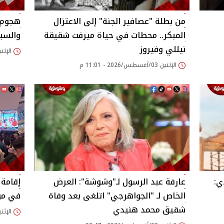
من بطلة "عصافير الجنة" إلى الاعتزال
هجوم 
المبكر.. محطات في حياة ميرفت شقيقة
والسب
نيللي وفيروز
الإثنين 03/أغسطس/2026
الإثنين 03/أغسطس/2026 - 11:01 م
ي:
عارفة عبد الرسول لـ"وشوشة": العرض
إقامة 
الخاص لـ "الجواهرجي" اتلغى بعد وفاة
في موع
شقيق محمد هنيدي
الإثنين 03/أغسطس/2026