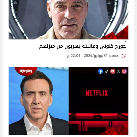
جورج كلوني وعائلته يهربون من منزلهم
الجمعة 31/يوليو/2026 - 02:34 م