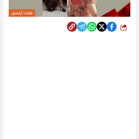
هاندا أرتشيل
شارك