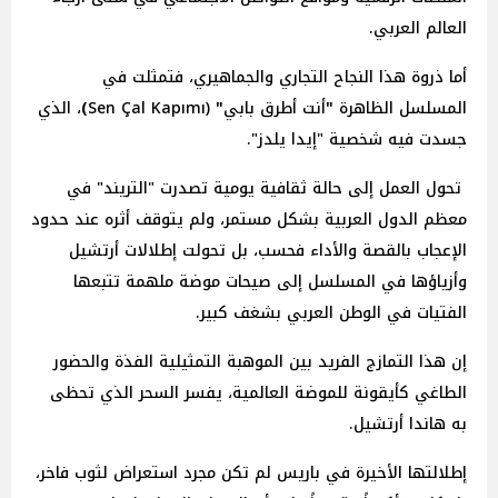
العالم العربي.
أما ذروة هذا النجاح التجاري والجماهيري، فتمثلت في
المسلسل الظاهرة
"
أنت
أطرق
بابي
"
(Sen Çal Kapımı
)
، الذي
جسدت فيه شخصية "إيدا يلدز".
تحول العمل إلى حالة ثقافية يومية تصدرت "التريند" في
معظم الدول العربية بشكل مستمر، ولم يتوقف أثره عند حدود
الإعجاب بالقصة والأداء فحسب، بل تحولت إطلالات أرتشيل
وأزياؤها في المسلسل إلى صيحات موضة ملهمة تتبعها
الفتيات في الوطن العربي بشغف كبير.
إن هذا التمازج الفريد بين الموهبة التمثيلية الفذة والحضور
الطاغي كأيقونة للموضة العالمية، يفسر السحر الذي تحظى
به هاندا أرتشيل.
إطلالتها الأخيرة في باريس لم تكن مجرد استعراض لثوب فاخر،