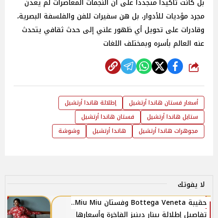
بل كانت تأكيداً متجدداً على أن النجمات المعاصرات لم يعدن
مجرد مؤديات للأدوار، بل هن سفيرات للفن والفلسفة البصرية،
وقادرات على تحويل أي ظهور علني إلى حدث ثقافي يتحدث
عنه العالم بأسره وبمختلف اللغات
شارك
أسعار فستان هاندا أرتشيل
إطلالة هاندا أرتشيل
ستايل هاندا أرتشيل
فستان هاندا أرتشيل
مجوهرات هاندا أرتشيل
هاندا أرتشيل
وشوشة
لا يفوتك
حقيبة Bottega Veneta وفستان Miu Miu..
تفاصيل إطلالة بينار دينيز الفاخرة وأسعارها