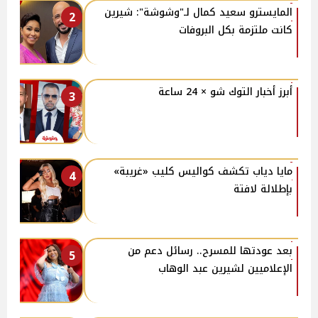
المايسترو سعيد كمال لـ"وشوشة": شيرين
2
كانت ملتزمة بكل البروفات
أبرز أخبار التوك شو × 24 ساعة
3
مايا دياب تكشف كواليس كليب «غريبة»
4
بإطلالة لافتة
بعد عودتها للمسرح.. رسائل دعم من
5
الإعلاميين لشيرين عبد الوهاب