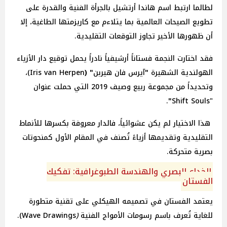
لطالما ارتبط اسم هاندا أرتشيل بالجرأة الفنية والقدرة على
تطويع الصيحات العالمية بما يتلاءم مع كاريزمتها الطاغية، إلا
أن ظهورها الأخير تجاوز التوقعات التقليدية.
فقد اختارت النجمة فستاناً أرشيفياً نادراً يحمل توقيع دار الأزياء
الهولندية الشهيرة
"
آيرس
فان
هيربن
" (
Iris van Herpen)،
وتحديداً من مجموعة ربيع وصيف 2019 التي حملت عنوان
.
"
"Shift Souls
هذا الاختيار لم يكن عشوائياً، فالدار معروفة بكسرها للأنماط
التقليدية وتقديمها أزياءً تُصنف في المقام الأول كمنحوتات
بصرية متحركة.
الخداع البصري والهندسة الطبوغرافية: تفكيك
الفستان
يعتمد الفستان في تصميمه الهيكلي على تقنية متطورة
للغاية تُعرف باسم رسومات الأمواج الفنية
(
Wave Drawings).