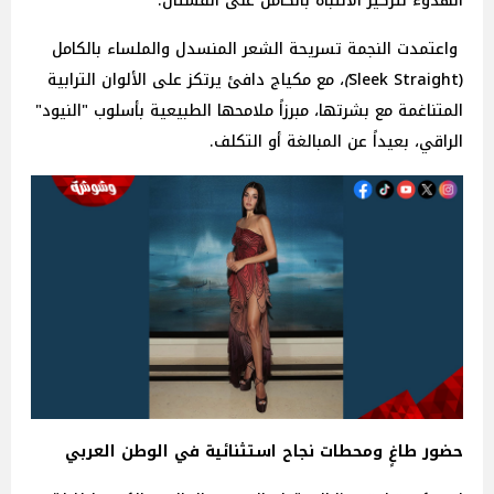
الهدوء لتركيز الانتباه بالكامل على الفستان.
واعتمدت النجمة تسريحة الشعر المنسدل والملساء بالكامل
(Sleek Straight
)
، مع مكياج دافئ يرتكز على الألوان الترابية
المتناغمة مع بشرتها، مبرزاً ملامحها الطبيعية بأسلوب "النيود"
الراقي، بعيداً عن المبالغة أو التكلف.
حضور طاغٍ ومحطات نجاح استثنائية في الوطن العربي