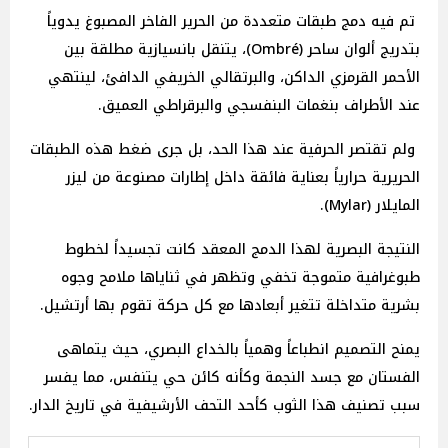
تم فيه دمج طبقات متعددة من الحرير الفاخر المصبوغ يدوياً
بتدريج ألوان ساحر (Ombré)، يتنقل بانسيازية مطلقة بين
الأحمر القرمزي الداكن، والبرتقالي الخريفي الدافئ، لينتهي
عند الأطراف بنغمات البنفسجي والبرقراطي العميق.
ولم تقتصر الحرفية عند هذا الحد، بل جرى ضغط هذه الطبقات
الحريرية حرارياً بعناية فائقة داخل إطارات مصنوعة من ليزر
المايلار (Mylar).
النتيجة البصرية لهذا الدمج المعقد كانت تجسيداً لخطوط
طبوغرافية متموجة تخفي وتظهر في ثناياها ملامح وجوه
بشرية متداخلة تتغير أبعادها مع كل حركة تقوم بها أرتشيل.
يمنح التصميم انطباعاً وهمياً بالخداع البصري، حيث يتماهى
الفستان مع جسد النجمة وكأنه كائن حي يتنفس، مما يفسر
سبب تصنيف هذا الثوب كأحد التحف الأرشيفية في تاريخ الدار.