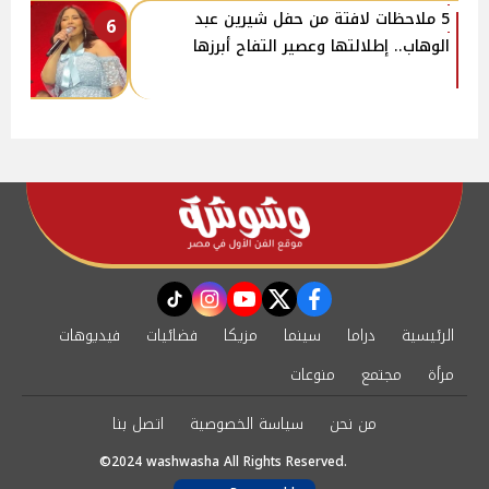
5 ملاحظات لافتة من حفل شيرين عبد
6
الوهاب.. إطلالتها وعصير التفاح أبرزها
instagram
tiktok
youtube
twitter
facebook
الرئيسية
دراما
سينما
مزيكا
فضائيات
فيديوهات
مرأة
مجتمع
منوعات
من نحن
سياسة الخصوصية
اتصل بنا
©2024 washwasha All Rights Reserved.