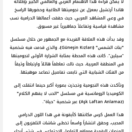
لا يمكن قراءة هذا الاهتمام العربي والعالمي الكبير بإطلالة
هاندا أرتشيل بمعزل عن نجوميتها الطاغية وحضورها الراسخ
في وعي المشاهد العربي، حيث حققت أعمالها الدرامية نسب
مشاهدة قياسية وتفاعلاً جماهيرياً غير مسبوق.
وقد بدأت هذه العلاقة الفريدة مع الجمهور من خلال مسلسل
"
بنات
الشمس
" (
Güneşin Kızları
)
، والذي قدمت فيه شخصية
"سيلين". كانت هذه المحطة بمثابة الشرارة الأولى لنجوميتها
في المنطقة العربية، حيث نالت تعاطفاً هائلاً وارتباطاً وثيقاً
من الفئات الشبابية التي تابعت تفاصيل تصاعد موهبتها.
وتأكدت هذه النجومية وتجذرت بصورة أكبر حينما انتقلت إلى
الكوميديا الرومانسية في مسلسل
"
الحب
لا
يفهم
الكلام
"
(Aşk Laftan Anlamaz
)
عبر شخصية "حياة".
هذا العمل كرس مكانتها كأيقونة في هذا اللون الدرامي
المحبب، وحقق انتشاراً واسعاً تخطى شاشات التلفزيون إلى
المنصات الرقمية ومواقع التواصل الاجتماعي في شتى أرجاء