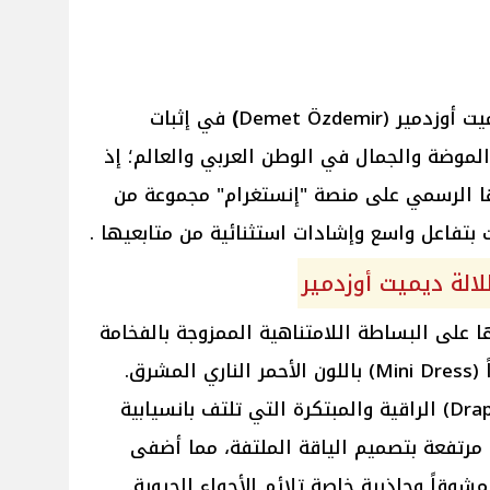
ميت
أوزدمير
(Demet Özdemir
)
في إثبات
الموضة والجمال في الوطن العربي والعالم؛ إذ
ا الرسمي على منصة "إنستغرام" مجموعة من
بتفاعل واسع وإشادات استثنائية من متابعيها .
لالة ديميت أوزدمير
على البساطة اللامتناهية الممزوجة بالفخامة
العصرية، حيث اختارت فستاناً قصيراً (Mini Dress) باللون الأحمر الناري المشرق.
تميز الفستان بقصة "الدرابيه" (Draped) الراقية والمبتكرة التي تلتف بانسيابية
 مرتفعة بتصميم الياقة الملتفة، مما أضفى
وقاً وجاذبية خاصة تلائم الأجواء الحيوية.