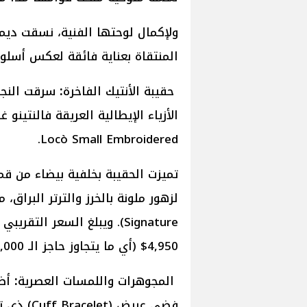
ولإكمال لوحتها الفنية، نسقت دي
المنتقاة بعناية فائقة لعكس أسلو
حقيبة
الأنتيك
الفاخرة
:
سرقت النجمة
Locò Small Embroidered.
تميزت الحقيبة بخلفية بيضاء من قم
4,950$ (أي ما يتجاوز حاجز الـ 190,000 جنيه مصري).
المجوهرات
واللمسات
العصرية
:
أضا
فضي عريض