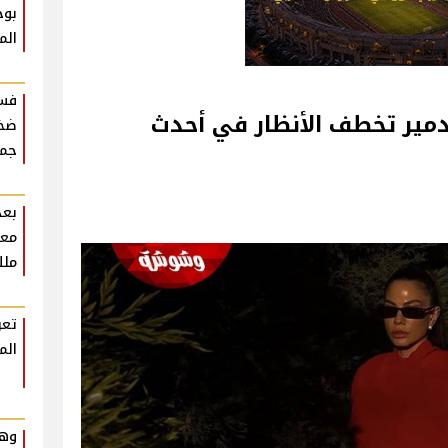
بوح
الم
فست
وزدمير تخطف الأنظار في أحدث
ضخم
جمه
بعد
معل
ملك
تعر
الم
وهم