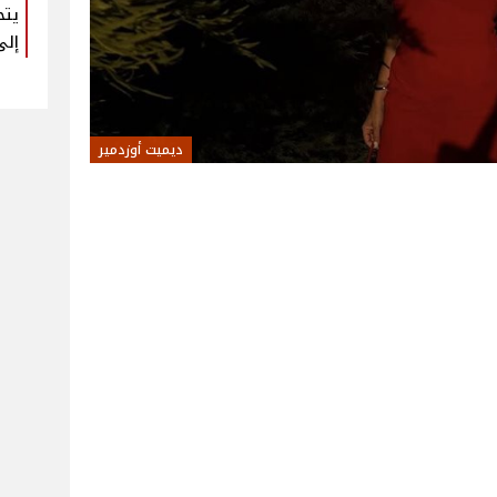
يتح
إلى
ديميت أوزدمير