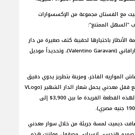
ميت مع الفستان مجموعة من الإكسسوارات
ب "السهل الممتنع":
 الأنظار باختيارها لحقيبة كتف صغيرة من دار
الأزياء الإيطالية العريقة فالنتينو غارافاني (Valentino Garavani)، وتحديداً موديل
اش المواريه الفاخر، ومزينة بتطريز يدوي دقيق
لزهور ملونة بالخرز والترتر البراق، مع قفل معدني يحمل شعار الدار الشهير (VLogo
Signature). ويبلغ السعر التقريبي لهذه القطعة الفريدة ما بين 3,900$ إلى
فت ديميت لمسة جريئة من خلال سوار معدني
 (Cuff Bracelet) ذي تصميم هندسي انسيابي مصقول، ووازنت هذه