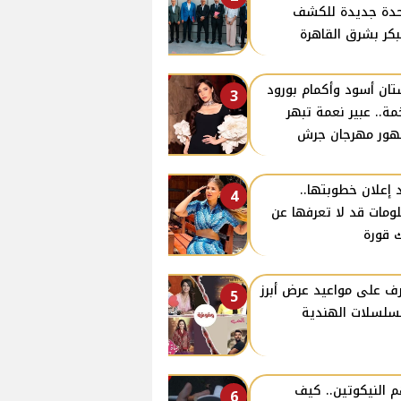
دة جديدة للكشف
بكر بشرق القاهرة
ان أسود وأكمام بورود
3
ة.. عبير نعمة تبهر
ور مهرجان جرش
 إعلان خطوبتها..
4
ومات قد لا تعرفها عن
 قورة
ف على مواعيد عرض أبرز
5
سلسلات الهندية
 النيكوتين.. كيف
6