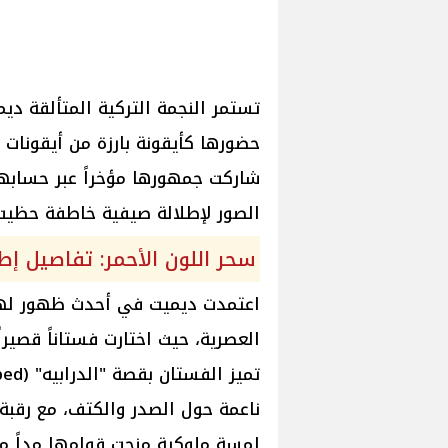
تستمر النجمة التركية المتألقة دي
حضورها كأيقونة بارزة من أيقونات 
شاركت جمهورها مؤخراً عبر حسابه
الصور لإطلالة صيفية خاطفة حظيت 
سحر اللون الأحمر: تفاصيل إط
اعتمدت ديميت في أحدث ظهور لها 
ناعمة حول الصدر والكتف، مع رقبة
لمسة ملوكية منحت قوامها مداً ممش