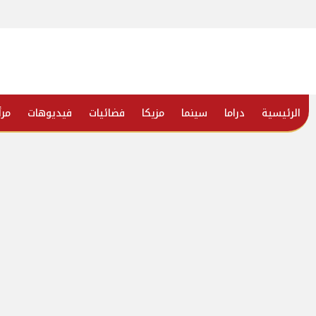
الرئيسية
دراما
سينما
مزيكا
فضائيات
فيديوهات
مرأ