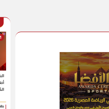
1
الش
أنغ
الك
بهي