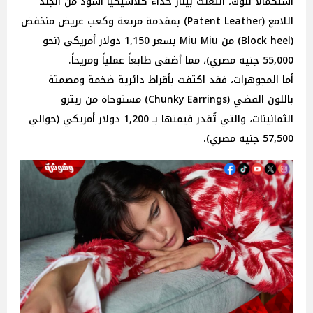
استكمالاً للوك، انتعلت بينار حذاءً كلاسيكيًا أسود من الجلد
اللامع (Patent Leather) بمقدمة مربعة وكعب عريض منخفض
(Block heel) من Miu Miu بسعر 1,150 دولار أمريكي (نحو
55,000 جنيه مصري)، مما أضفى طابعاً عملياً ومريحاً.
أما المجوهرات، فقد اكتفت بأقراط دائرية ضخمة ومصمتة
باللون الفضي (Chunky Earrings) مستوحاة من ريترو
الثمانينات، والتي تُقدر قيمتها بـ 1,200 دولار أمريكي (حوالي
57,500 جنيه مصري).