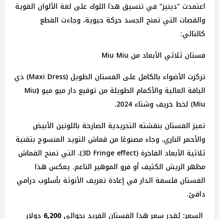
اعتمدت "دينيز" في تنسيق هذا اللوك على لغة الألوان القوية
والقصات التي تمنح الجسد حركة حيوية، وجاءت القطع
كالتالي:
فستان ثلاثي الأبعاد من Miu Miu
تركزت الأضواء بالكامل على الفستان الطويل (Maxi Dress) ذي
الياقة العالية والأكمام الطويلة من توقيع دار ميو
ميو
(
Miu
Miu) لخط خريف وشتاء 2024.
تميز الفستان بنقشته التجريدية الصارخة باللونين الأبيض
والأحمر الناري، وجاء مصنوعًا من قماش التويد المنسوج بتقنية
ثلاثية الأبعاد الفاخرة (3D Fringe effect)، التي تمنح القماش
مظهر الريش الكثيف أو فرو الموهير الناعم. يعكس هذا
الفستان فلسفة الدار في إعادة تعريف الأنوثة بأسلوب درامي
دافئ.
السعر
:
يُقدر سعر هذا الفستان الفريد بحوالي
6,200
دولار