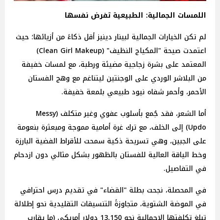
اللمسات الجمالية: الطبيعية تفرض نفسها
لم تكن الخيارات الجمالية لبينار دينيز أقل ذكاءً من أزيائها؛ حيث
اعتمدت صيحة "المكياج النظيف" (Clean Girl Makeup)
المعتمد على بشرة زجاجية مضيئة ورطبة، مع لمسات خفيفة
من البلاشر الوردي على الوجنتين ليتناغم مع وهج الفستان
الأحمر، وأحمر شفاه نيود طبيعي بلمعة خفيفة.
أما الشعر، فقد جُمع بأسلوب عفوي وغير متكلف (Messy
Updo) إلى الخلف، مع ترك غرة أمامية مموجة ومبعثرة بنعومة
على الجبين، وهي تسريحة ذكية سمحت للأقراط الفضية البارزة
وخط الياقة العالية للفستان بالظهور بشكل مثالي دون ازدحام
في التفاصيل.
في المحصلة، نجحت بطلة "القضاء" في تقديم درس احترافي
في الموضة الشتوية، متجاوزةً التنسيقات التقليدية نحو إطلالة
تبلغ تكلفتها الإجمالية نحو 13,150
دولار
أمريكي (ما يقارب