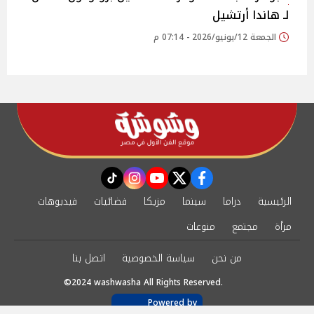
لـ هاندا أرتشيل
الجمعة 12/يونيو/2026 - 07:14 م
instagram
tiktok
youtube
twitter
facebook
الرئيسية
دراما
سينما
مزيكا
فضائيات
فيديوهات
مرأة
مجتمع
منوعات
من نحن
سياسة الخصوصية
اتصل بنا
©2024 washwasha All Rights Reserved.
Powered by