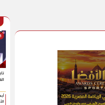
1
تاي
الق
أيم
الأ