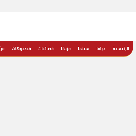
الرئيسية
دراما
سينما
مزيكا
فضائيات
فيديوهات
مرأ