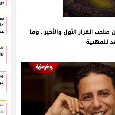
كري
جمه
افت
احب القرار الأول والأخير.. وما
لصع
د للمهنية
إلي
أبر
بوم
إلى
است
مصر