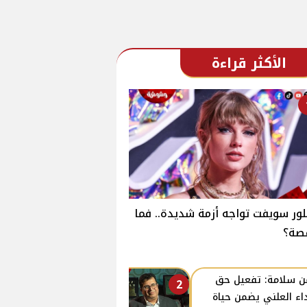
الأكثر قراءة
لور سويفت تواجه أزمة شديدة.. فما
صة؟
ن سلامة: تفعيل حق
2
داء العلني يضمن حياة