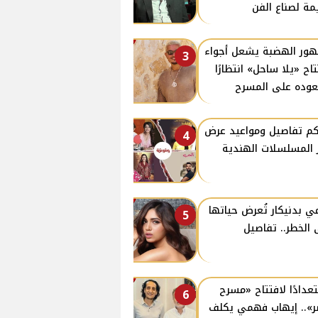
مة لصناع الفن
ور الهضبة يشعل أجواء
3
تاح «يلا ساحل» انتظارًا
وده على المسرح
كم تفاصيل ومواعيد عرض
4
ز المسلسلات الهندية
ي بدنيكار تُعرض حياتها
5
 الخطر.. تفاصيل
عدادًا لافتتاح «مسرح
6
».. إيهاب فهمي يكلف