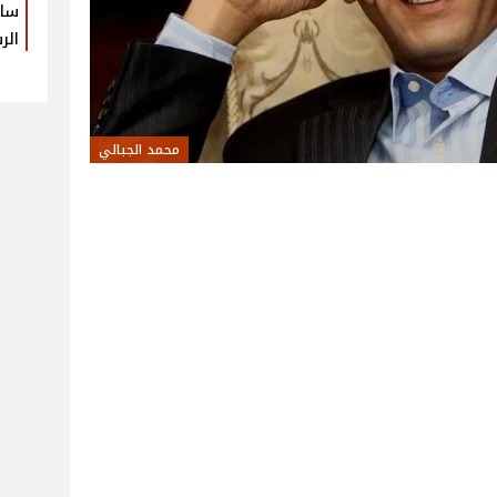
سام
الر
محمد الجبالي