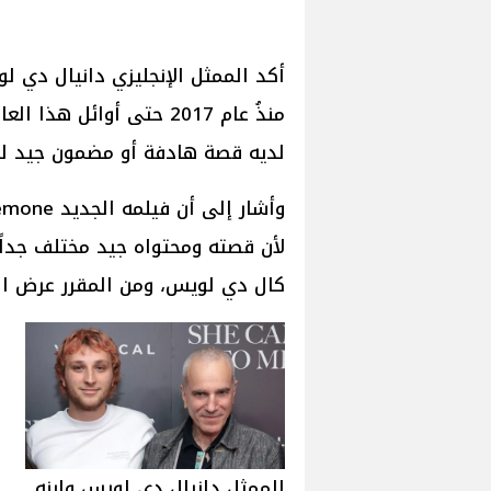
أكد الممثل الإنجليزي دانيال دي ل
لديه قصة هادفة أو مضمون جيد لي
لأن قصته ومحتواه جيد مختلف جداً، 
كال دي لويس، ومن المقرر عرض الفيلم في 3 أكتوبر 
الممثل دانيال دي لويس وإبنه