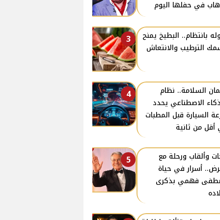
هاب في حفلها اليوم
وله بانتظام.. البطيخ يمنح
3
ك الترطيب والانتعاش
ان السلامة.. نظام
4
ذكاء الاصطناعي يحدد
ة السيارة قبل المطبات
أقل من ثانية
ات وألقاب ورحلة مع
5
رض.. أسرار في حياة
طفى فهمي بذكرى
اده