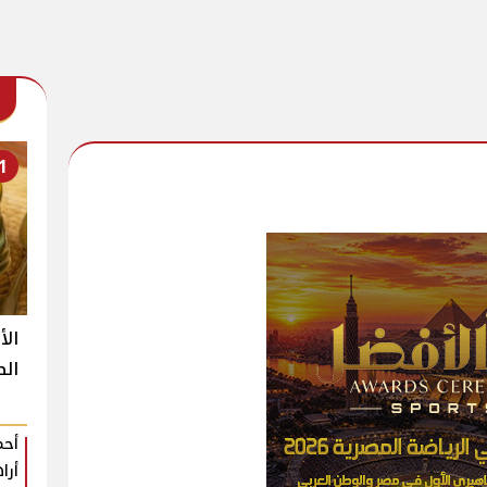
1
الأ
ال
أحم
أرا