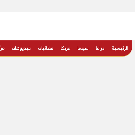
الرئيسية
دراما
سينما
مزيكا
فضائيات
فيديوهات
مرأ