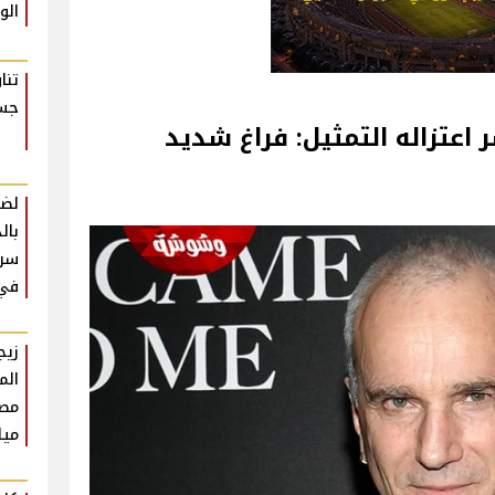
الو
تنا
جسم
اعتزاله التمثيل: فراغ شديد
لضم
بال
سرع
في 
زيج
الم
مص
ميل