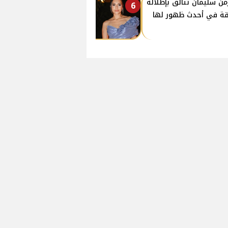
من سليمان تتألق بإطلالة
6
قة في أحدث ظهور لها