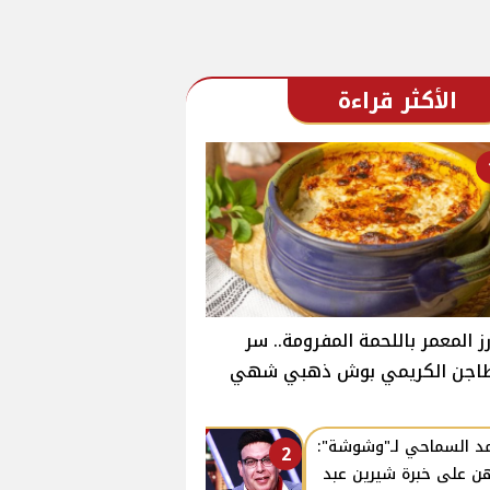
الأكثر قراءة
رز المعمر باللحمة المفرومة.. سر
طاجن الكريمي بوش ذهبي شهي
د السماحي لـ"وشوشة":
2
هن على خبرة شيرين عبد