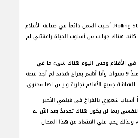
وقال دانيال دي لويس لموقع Rolling Stone: أحببت العمل دائماً في صناعة الأفلام
 كانت هناك جوانب من أسلوب الحياة رافقتني لم
 في الأفلام وحتى اليوم هناك شيء ما في
هذه العملية جعلني أشعر بالفراغ منذُ 9 سنوات وأنا أشعر بفراغ شديد لم أجد قصة
الشاشة جميع الأفلام تجارية وليس لها محتوى.
ً أسباب شعوري بالفراغ في فيلمي الأخير
Phanto عام 2017 قلت لنفسي ربما لن يكون هناك تجديدٌ بعد الآن لم
، ولذلك يجب علي الابتعاد عن هذا المجال