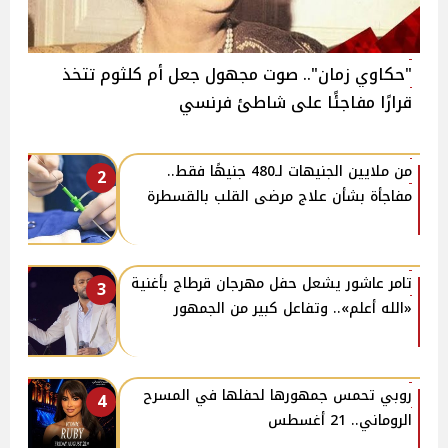
"حكاوي زمان".. صوت مجهول جعل أم كلثوم تتخذ
قرارًا مفاجئًا على شاطئ فرنسي
من ملايين الجنيهات لـ480 جنيهًا فقط..
2
مفاجأة بشأن علاج مرضى القلب بالقسطرة
تامر عاشور يشعل حفل مهرجان قرطاج بأغنية
3
«الله أعلم».. وتفاعل كبير من الجمهور
روبي تحمس جمهورها لحفلها في المسرح
4
الروماني.. 21 أغسطس