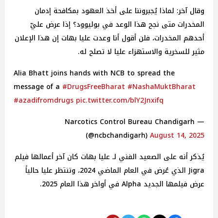
وقال آخر: لماذا يُجبروننا على أخذ العهود بمكافحة إدمان
المخدرات متى نجح هذا الوعد في بوليوود؟ إذا عرض عليّ
أحدهم المخدرات، فلن أقول أنا وعدت عليا بهات إن هذا الإعلان
مثير للسخرية والاستهزاء عليا لا تصلح له.
Alia Bhatt joins hands with NCB to spread the
message of a
#DrugsFreeBharat
#NashaMuktBharat
#azadifromdrugs
pic.twitter.com/blY2Jnxifq
— Narcotics Control Bureau Chandigarh
(@ncbchandigarh)
August 14, 2025
يُذكر أنه على الصعيد الفني لـ عليا بهات كان آخر أعمالها فيلم
Jigra الذي عُرض في العام الماضي 2024، وتنتظر عليا حالياً
عرض فيلمها الجديد Alpha في أواخر هذا العام 2025.