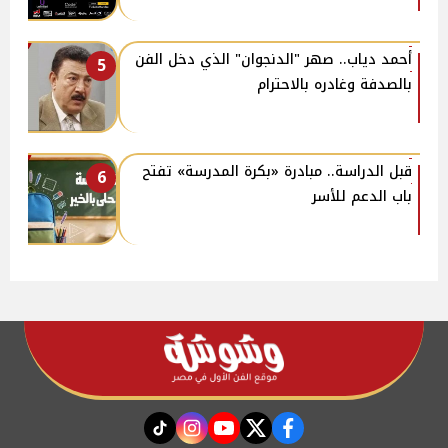
أحمد دياب.. صهر "الدنجوان" الذي دخل الفن
5
بالصدفة وغادره بالاحترام
قبل الدراسة.. مبادرة «بكرة المدرسة» تفتح
6
باب الدعم للأسر
instagram
tiktok
youtube
twitter
facebook