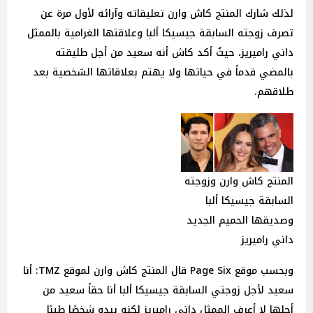
لذلك شارك المنتج كاش وارن تعليقاته وآرائه لأول مرة عن
تصرف زوجته السابقة جيسيكا ألبا وعلاقتها الغرامية بالممثل
داني راميريز، حيثُ أكد كاش أنه سعيد من أجل طليقته
بالمضي قدماً في حياتها ولا يهتم بعلاقاتها الشخصية بعد
طلاقهم.
المنتج كاش وارن وزوجته
السابقة جيسيكا ألبا
وصديقها الحميم الجديد
داني راميريز
وبحسب موقع Page Six قال المنتج كاش وارن لموقع TMZ: أنا
سعيد لأجل زوجتي السابقة جيسيكا ألبا أنا حقاً سعيد من
أجلها لا أعرف الممثل داني راميريز لكنه يبدو شخصًا طيبًا