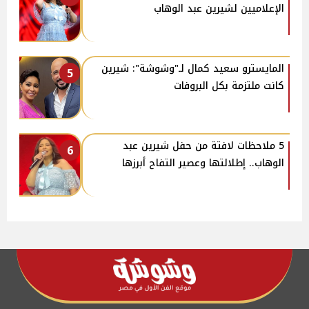
الإعلاميين لشيرين عبد الوهاب
المايسترو سعيد كمال لـ"وشوشة": شيرين
5
كانت ملتزمة بكل البروفات
5 ملاحظات لافتة من حفل شيرين عبد
6
الوهاب.. إطلالتها وعصير التفاح أبرزها