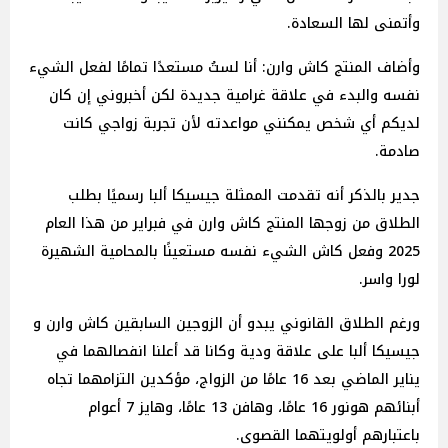
وأتمنى لها السعادة.
وأضاف المنتج كاش وارن: أنا لستُ مستعدًا تمامًا لفعل الشيء
نفسه والبدء في علاقة غرامية جديدة لكن أخبروني إن كان
لديكم أي شخص يمكنني مواعدته لأن تجربة زواجي كانت
صادمة.
جدير بالذكر أنه تقدمت الممثلة جيسيكا ألبا رسميًا بطلب
الطلاق من زوجها المنتج كاش وارن في فبراير من هذا العام
2025 وفعل كاش الشيء نفسه مستعينًا بالمحامية الشهيرة
لورا واسر.
ورغم الطلاق القانوني يبدو أن الزوجين السابقين كاش وارن و
جيسيكا ألبا على علاقة ودية وكانا قد أعلنا انفصالهما في
يناير الماضي بعد 16 عامًا من الزواج، مؤكدين التزامهما تجاه
أبنائهم هونور 16 عامًا، وهافن 13 عامًا، وهايز 7 أعوام
باعتبارهم أولويتهما القصوى.