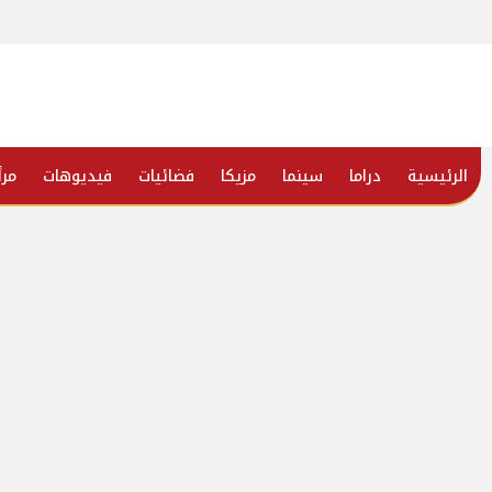
الرئيسية
دراما
سينما
مزيكا
فضائيات
فيديوهات
مرأ