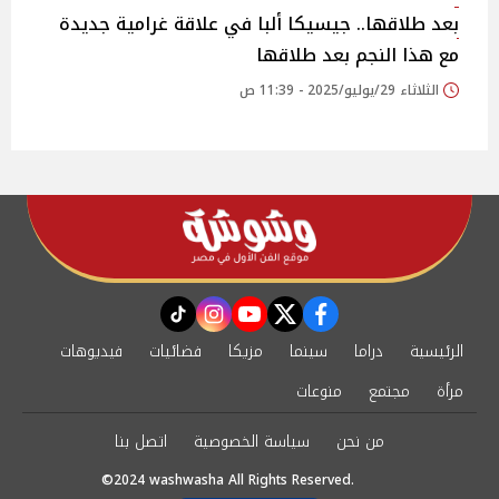
بعد طلاقها.. جيسيكا ألبا في علاقة غرامية جديدة
مع هذا النجم بعد طلاقها
الثلاثاء 29/يوليو/2025 - 11:39 ص
instagram
tiktok
youtube
twitter
facebook
الرئيسية
دراما
سينما
مزيكا
فضائيات
فيديوهات
مرأة
مجتمع
منوعات
من نحن
سياسة الخصوصية
اتصل بنا
©2024 washwasha All Rights Reserved.