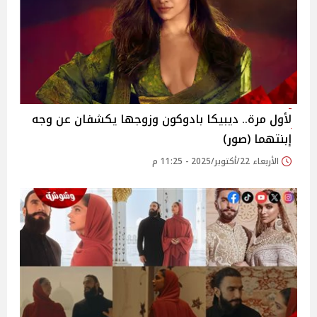
لأول مرة.. ديبيكا بادوكون وزوجها يكشفان عن وجه
إبنتهما (صور)
الأربعاء 22/أكتوبر/2025 - 11:25 م