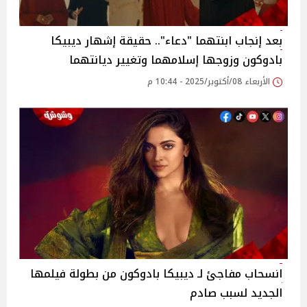
بعد إنجاب ابنتهما "دعاء".. حقيقة إشهار ديبيكا
بادوكون وزوجها إسلامهما وتغيير ديانتهما
الأربعاء 08/أكتوبر/2025 - 10:44 م
انسحاب مفاجئ لـ ديبيكا بادوكون من بطولة فيلمها
الجديد لسبب صادم